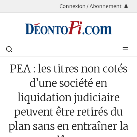
Connexion / Abonnement
Rechercher
:
Déontologie
PEA : les titres non cotés
Bourse
d’une société en
Placements
liquidation judiciaire
Assurance Vie
peuvent être retirés du
Patrimoine
plan sans en entraîner la
Immobilier