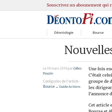
Souscrivez un abonnement qui r
Déontologie
Bourse
Sociétés
Courtiers
Nouvelles
Gestion
Guide Actions
Institutions
Guide Sicav
Le
19 mars 2019
par
Gilles
Une fois en
Pouzin
C’était cel
Marchés
Stratégie
groupe de d
Catégories de l'article :
Bourse
→
Guide Actions
les dirigea
Relations clients
Marchés
l’annonce d
Réglementation
Pratique et OST
Cet article
Bourse et 
Justice