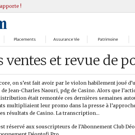
apporte !
Placements
Assurance Vie
Patrimoine
Bourses
Assureurs
Bilan Patrimoine
 ventes et revue de po
Fonds d’investissments
Choisir
Conseil Gestion
Assurance vie
Comprendre
Objectifs & stratégie
core, on s’est fait avoir par le violon habilement joué d
ui de Jean-Charles Naouri, pdg de Casino. Alors que l’act
Livrets
Contrats
Retraite
istribution était remontée ces dernières semaines auto
nts multipliaient leur promo dans la presse à l’approch
Immobilier
Gérer
Transmission
es résultats de Casino. La transcription…
Divers
 est réservé aux souscripteurs de l’Abonnement Club Déo
Abonnement Déontofi Pro.