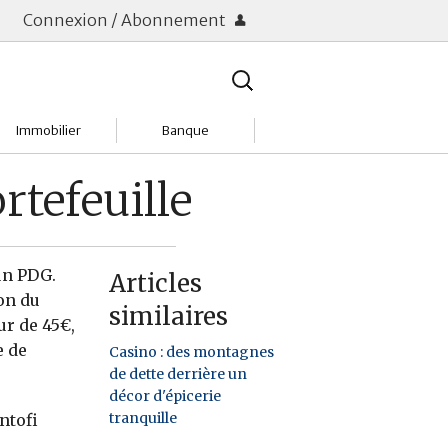
Connexion / Abonnement
Rechercher
:
Immobilier
Banque
Charges
Changer de banque
rtefeuille
Acheter
Comptes & Livrets
Investir
Emprunter
’un PDG.
Articles
ion du
similaires
Location
Frais bancaires
ur de 45€,
e de
Casino : des montagnes
Tendances
Placements & banques
de dette derrière un
décor d'épicerie
Réclamations
tranquille
ntofi