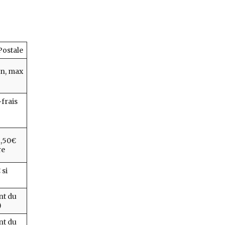
Postale
on, max
frais
1,50€
re
 si
nt du
)
nt du