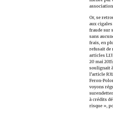
association
Or, se retro
aux cigales
fraude sur 
sans aucune
frais, en p
refusait de
articles L1
20 mai 2015
soulignait à
l’article R
Feron-Polon
voyons régu
surendettem
à crédits d
risque », p