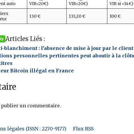
nt auto
VIR<20€)
VIR<20€)
VIR si <14€)
tiers
130 €
133,20 €
100 €
eur
Articles Liés :
ti-blanchiment : l’absence de mise à jour par le client
ions personnelles pertinentes peut aboutir à la clôt
itres
teur Bitcoin illégal en France
aire
 publier un commentaire.
s légales (ISSN : 2270-9177)
Flux RSS