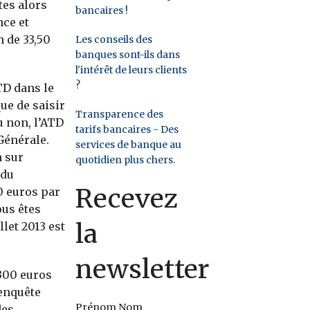
tes alors
bancaires !
nce et
n de 33,50
Les conseils des
banques sont-ils dans
l'intérêt de leurs clients
?
TD dans le
ue de saisir
Transparence des
u non, l’ATD
tarifs bancaires - Des
Générale.
services de banque au
n sur
quotidien plus chers.
 du
Recevez
0 euros par
ous êtes
la
let 2013 est
newsletter
 300 euros
 enquête
Prénom Nom
des