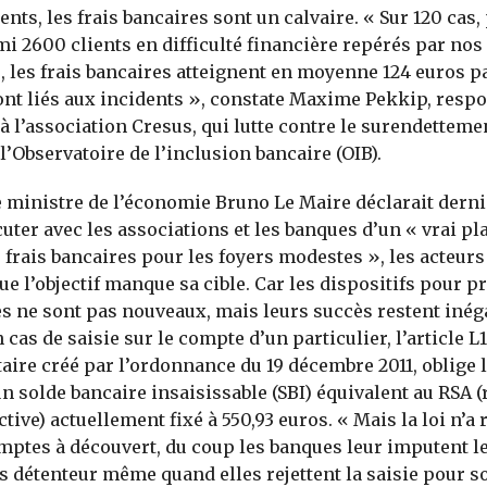
ents, les frais bancaires sont un calvaire. « Sur 120 cas,
i 2600 clients en difficulté financière repérés par nos
, les frais bancaires atteignent en moyenne 124 euros p
nt liés aux incidents », constate Maxime Pekkip, resp
à l’association Cresus, qui lutte contre le surendettemen
’Observatoire de l’inclusion bancaire (OIB).
e ministre de l’économie Bruno Le Maire déclarait dern
cuter avec les associations et les banques d’un « vrai 
s frais bancaires pour les foyers modestes », les acteurs
ue l’objectif manque sa cible. Car les dispositifs pour p
s ne sont pas nouveaux, mais leurs succès restent inég
cas de saisie sur le compte d’un particulier, l’article L1
ire créé par l’ordonnance du 19 décembre 2011, oblige 
 un solde bancaire insaisissable (SBI) équivalent au RSA 
ctive) actuellement fixé à 550,93 euros. « Mais la loi n’a
mptes à découvert, du coup les banques leur imputent le
ers détenteur même quand elles rejettent la saisie pour s