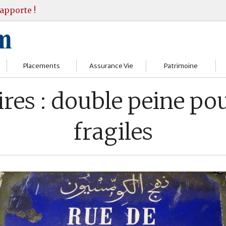
apporte !
Placements
Assurance Vie
Patrimoine
Bourses
Assureurs
Bilan Patrimoine
res : double peine pou
Fonds d’investissments
Choisir
Conseil Gestion
fragiles
Assurance vie
Comprendre
Objectifs & stratégie
Livrets
Contrats
Retraite
Immobilier
Gérer
Transmission
Divers