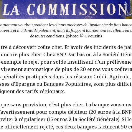
ernement voudrait protéger les clients modestes de l’avalanche de frais bancai
uverts et incidents de paiement, mais ils frappent lourdement les clients en d
de toutes conditions.
(photo © GPouzin)
tre à découvert coûte cher. Et avoir des incidents de p
encore plus cher. Chez BNP Paribas ou à la Société Géné
exemple le rejet pour solde insuffisant d’un prélèveme
virement automatique de plus de 20 euros vous coûtera
es pénalités pratiquées dans les réseaux Crédit Agricole,
sses d’Epargne ou Banques Populaires, sont plus diffici
liquent des tarifs régionaux.
que sans provision, c’est plus cher. La banque vous env
d’avertissement pour compte débiteur (20 euros à la BNP 
viter à régulariser (15 euros à la Société Générale). Si l
e officiellement rejeté, ces deux banques facturent 50 e