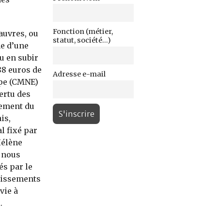
Fonction (métier,
pauvres, ou
statut, société...)
me d’une
u en subir
88 euros de
Adresse e-mail
ope (CMNE)
ertu des
gement du
is,
l fixé par
Hélène
, nous
s par le
stissements
vie à
.