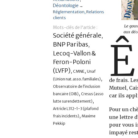
Déontologie
→
Réglementation
Relations
clients
Le gouv
Mots-clés de l'article :
aux déco
Société générale
,
Ê
BNP Paribas
,
Lecoq-Vallon &
Feron-Poloni
(LVFP)
,
,
CMNE
Unaf
,
(Union nat.asso.familiales)
de frais. L
Observatoire de l’inclusion
Mutuel, Cai
,
bancaire (OIB)
Cresus (asso
car ils app
,
lutte surendettement)
Pour un chè
Artricle L312-1-3 (plafond
,
frais incidents)
Maxime
une lettre 
Pekkip
pour vous in
impayé rest