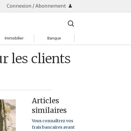
Connexion / Abonnement
Rechercher
:
Immobilier
Banque
Charges
Changer de banque
r les clients
Acheter
Comptes & Livrets
Investir
Emprunter
Location
Frais bancaires
Articles
Tendances
Placements & banques
similaires
Réclamations
Vous connaîtrez vos
frais bancaires avant