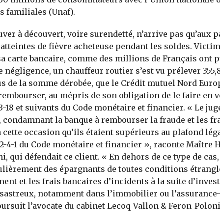
s familiales (Unaf).
uver à découvert, voire surendetté, n’arrive pas qu’aux 
 atteintes de fièvre acheteuse pendant les soldes. Victi
sa carte bancaire, comme des millions de Français ont p
 négligence, un chauffeur routier s’est vu prélever 355,
lus de la somme dérobée, que le Crédit mutuel Nord Eur
 rembourser, au mépris de son obligation de le faire en v
33-18 et suivants du Code monétaire et financier. « Le ju
, condamnant la banque à rembourser la fraude et les fra
 cette occasion qu’ils étaient supérieurs au plafond léga
312-4-1 du Code monétaire et financier », raconte Maître 
i, qui défendait ce client. « En dehors de ce type de cas
lièrement des épargnants de toutes conditions étranglé
ent et les frais bancaires d’incidents à la suite d’inve
ésastreux, notamment dans l’immobilier ou l’assurance-
oursuit l’avocate du cabinet Lecoq-Vallon & Feron-Poloni