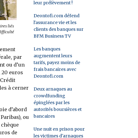
leur prélèvement !
Deontofi.com défend
l'assurance vie et les
res liés
clients des banques sur
ifficulté
BFM Business TV
Les banques
aiement
augmentent leurs
rale, par
tarifs, payez moins de
nt ou d’un
frais bancaires avec
 20 euros
Deontofi.com
 Crédit
les à cerner
Deux arnaques au
crowdfunding
épinglées par les
oie d’abord
autorités boursières et
bancaires
Paribas), ou
e chèque
Une nuit en prison pour
uros de
les victimes d'arnaques