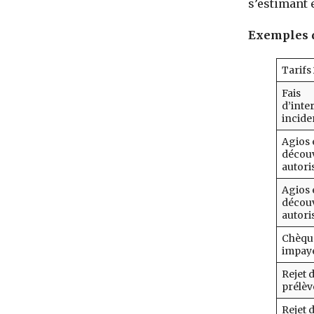
s’estimant e
Exemples d
Tarifs
Fais
d’inte
incide
Agios e
décou
autori
Agios e
décou
autori
Chèqu
impay
Rejet 
prélè
Rejet 