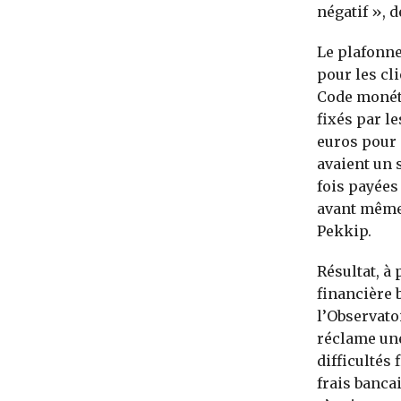
négatif »,
Le plafonne
pour les cli
Code monétai
fixés par l
euros pour ê
avaient un 
fois payées 
avant même 
Pekkip.
Résultat, à
financière 
l’Observato
réclame une
difficultés
frais banca