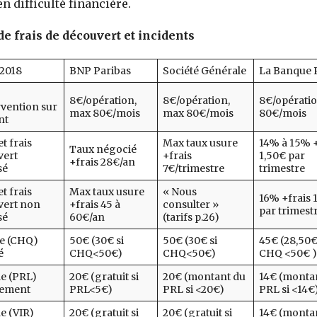
n difficulté financière.
e frais de découvert et incidents
 2018
BNP Paribas
Société Générale
La Banque 
8€/opération,
8€/opération,
8€/opérati
rvention sur
max 80€/mois
max 80€/mois
80€/mois
nt
t frais
Max taux usure
14% à 15% +
Taux négocié
vert
+frais
1,50€ par
+frais 28€/an
sé
7€/trimestre
trimestre
t frais
Max taux usure
« Nous
16% +frais 
vert non
+frais 45 à
consulter »
par trimest
sé
60€/an
(tarifs p.26)
e (CHQ)
50€ (30€ si
50€ (30€ si
45€ (28,50€
é
CHQ<50€)
CHQ<50€)
CHQ <50€ )
de (PRL)
20€ (gratuit si
20€ (montant du
14€ (monta
vement
PRL<5€)
PRL si <20€)
PRL si <14€
de (VIR)
20€ (gratuit si
20€ (gratuit si
14€ (monta