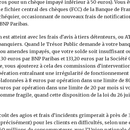
uros pour un chèque impayé inférieur à 50 euros). Vous ê
 le fichier central des chèques (FCC) de la Banque de Fra
 chéquier, occasionnant de nouveaux frais de notificatio
BNP Paribas.
st atteint avec les frais d’avis à tiers détenteurs, ou A
banquiers. Quand le Trésor Public demande à votre banq
ou amendes impayés, que votre solde soit insuffisant o
130 euros par BNP Paribas et 133,20 euros par la Société 
e, vous ajouterez à cela des commissions d’interventio
ération entraînant une irrégularité de fonctionnement
lafonnées à 8 euros par opération dans une limite de 8
euros par opération dans une limite de 20 par mois si v
mme fragile, quand cette disposition de la loi du 26 juil
 coût des agios et frais d’incidents grimperait à près de
 précisément) pour les clients en difficultés, selon une
60 millions de consommateurs avec l’Union nationale 