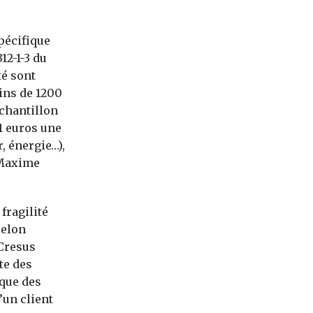
pécifique
312-1-3 du
té sont
ins de 1200
échantillon
1 euros une
, énergie…),
 Maxime
fragilité
selon
 Cresus
te des
ique des
’un client