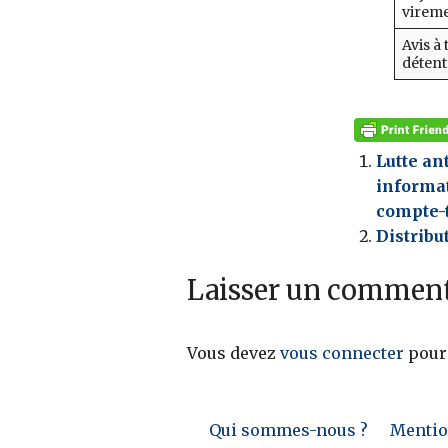
vireme
Avis à 
détent
Lutte an
informat
compte-t
Distribu
Laisser un comment
Vous devez
vous connecter
pour
Qui sommes-nous ?
Mention