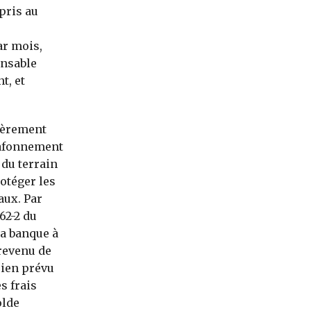
 pris au
ar mois,
onsable
t, et
ièrement
plafonnement
 du terrain
rotéger les
aux. Par
62-2 du
la banque à
(revenu de
 rien prévu
s frais
olde