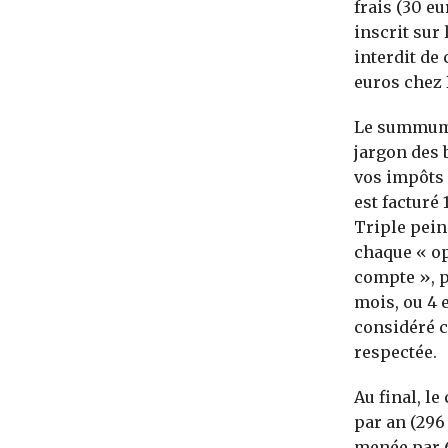
frais (30 e
inscrit sur
interdit de
euros chez 
Le summum e
jargon des 
vos impôts 
est facturé 
Triple pein
chaque « op
compte », p
mois, ou 4 
considéré co
respectée.
Au final, le
par an (296
menée par 