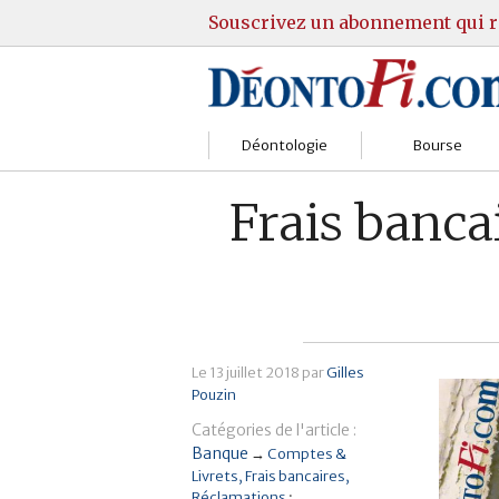
Souscrivez un abonnement qui r
Déontologie
Bourse
Sociétés
Courtiers
Frais bancai
Gestion
Guide Actions
Institutions
Guide Sicav
Marchés
Stratégie
Le
13 juillet 2018
par
Gilles
Pouzin
Relations clients
Marchés
Catégories de l'article :
Réglementation
Pratique et OST
Banque
→
Comptes &
Livrets
Frais bancaires
Réclamations
Justice