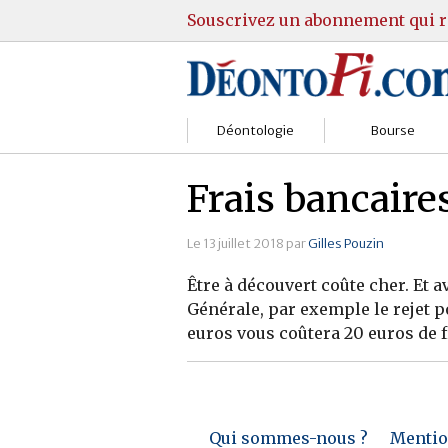
Souscrivez un abonnement qui r
Déontologie
Bourse
Sociétés
Courtiers
Frais bancaires
Gestion
Guide Actions
Le 13 juillet 2018 par
Gilles Pouzin
Institutions
Guide Sicav
Être à découvert coûte cher. Et 
Générale, par exemple le rejet 
Marchés
Stratégie
euros vous coûtera 20 euros de fr
Relations clients
Marchés
Réglementation
Pratique et OST
Qui sommes-nous ?
Mention
Justice