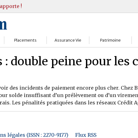
apporte !
Placements
Assurance Vie
Patrimoine
Bourses
Assureurs
Bilan Patrimoine
 : double peine pour les c
Fonds d’investissments
Choisir
Conseil Gestion
Assurance vie
Comprendre
Objectifs & stratégie
avoir des incidents de paiement encore plus cher. Chez B
pour solde insuffisant d’un prélèvement ou d’un viremen
Livrets
Contrats
Retraite
ais. Les pénalités pratiquées dans les réseaux Crédit Ag
Immobilier
Gérer
Transmission
Divers
s légales (ISSN : 2270-9177)
Flux RSS