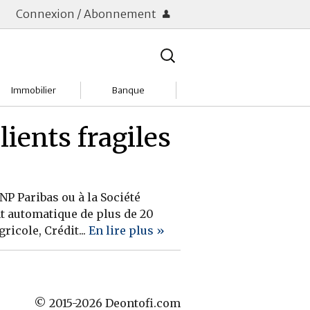
Connexion / Abonnement
Rechercher
:
Immobilier
Banque
Charges
Changer de banque
lients fragiles
Acheter
Comptes & Livrets
Investir
Emprunter
NP Paribas ou à la Société
t automatique de plus de 20
Location
Frais bancaires
ricole, Crédit...
En lire plus »
Tendances
Placements & banques
Réclamations
© 2015-2026 Deontofi.com