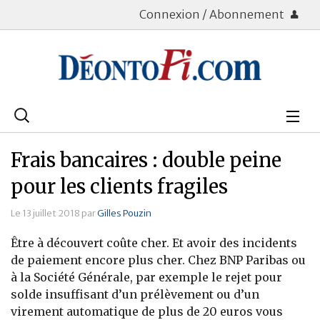
Connexion / Abonnement
Rechercher
:
Déontologie
Frais bancaires : double peine
Bourse
pour les clients fragiles
Placements
Le 13 juillet 2018 par
Gilles Pouzin
Être à découvert coûte cher. Et avoir des incidents
Assurance Vie
de paiement encore plus cher. Chez BNP Paribas ou
à la Société Générale, par exemple le rejet pour
Patrimoine
solde insuffisant d’un prélèvement ou d’un
Immobilier
virement automatique de plus de 20 euros vous