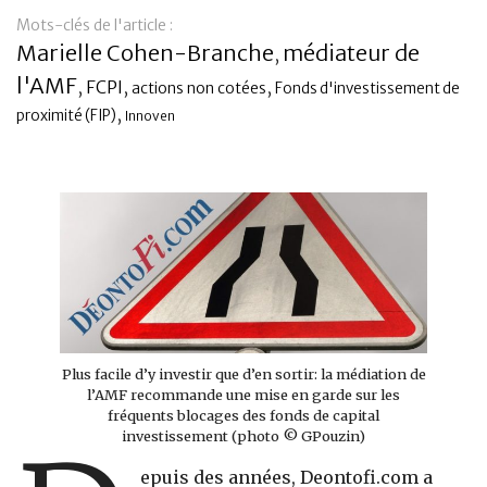
Mots-clés de l'article :
Banque
Marielle Cohen-Branche
médiateur de
,
l'AMF
,
FCPI
,
,
actions non cotées
Fonds d'investissement de
,
proximité (FIP)
Innoven
Plus facile d’y investir que d’en sortir: la médiation de
l’AMF recommande une mise en garde sur les
fréquents blocages des fonds de capital
investissement (photo © GPouzin)
epuis des années, Deontofi.com a