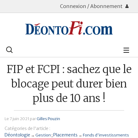
Connexion / Abonnement
Rechercher
:
Déontologie
FIP et FCPI : sachez que le
Bourse
blocage peut durer bien
Placements
plus de 10 ans !
Assurance Vie
Le
7 juin 2021
par
Gilles Pouzin
Patrimoine
Catégories de l'article :
Immobilier
Déontologie
Placements
→
Gestion
→
Fonds d'investissments