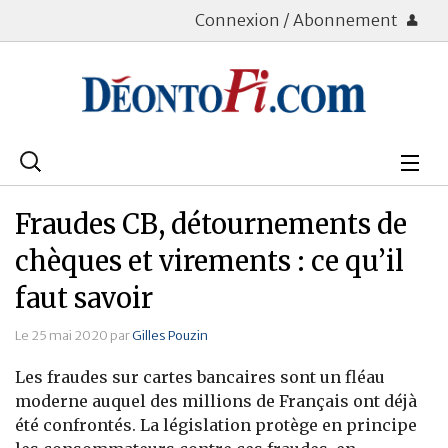
Connexion / Abonnement
Rechercher
:
Déontologie
Fraudes CB, détournements de
Bourse
chèques et virements : ce qu’il
faut savoir
Placements
Le 25 mai 2020 par
Gilles Pouzin
Assurance Vie
Les fraudes sur cartes bancaires sont un fléau
Patrimoine
moderne auquel des millions de Français ont déjà
été confrontés. La législation protège en principe
Immobilier