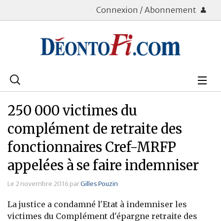
Connexion / Abonnement
Rechercher
:
Déontologie
250 000 victimes du
Bourse
complément de retraite des
fonctionnaires Cref-MRFP
Placements
appelées à se faire indemniser
Assurance Vie
Le 2 novembre 2016 par
Gilles Pouzin
Patrimoine
La justice a condamné l'Etat à indemniser les
Immobilier
victimes du Complément d'épargne retraite des