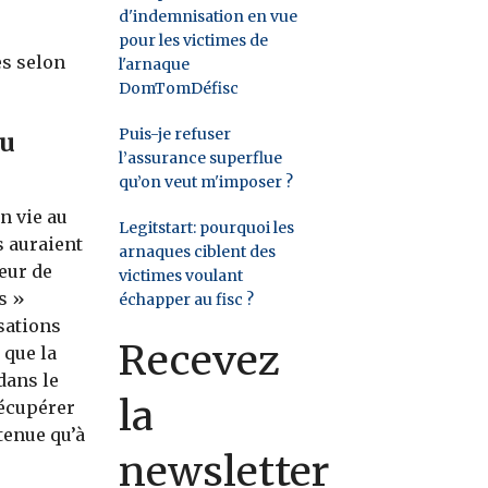
d'indemnisation en vue
pour les victimes de
es selon
l'arnaque
DomTomDéfisc
Puis-je refuser
du
l’assurance superflue
qu’on veut m'imposer ?
n vie au
Legitstart: pourquoi les
s auraient
arnaques ciblent des
eur de
victimes voulant
s »
échapper au fisc ?
sations
Recevez
 que la
dans le
la
récupérer
tenue qu’à
newsletter