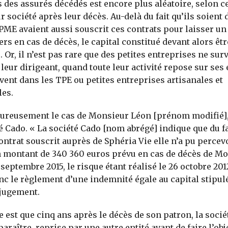
s des assurés décédés est encore plus aléatoire, selon ce
 société après leur décès. Au-delà du fait qu’ils soient 
PME avaient aussi souscrit ces contrats pour laisser un 
ers en cas de décès, le capital constitué devant alors êtr
. Or, il n’est pas rare que des petites entreprises ne sur
leur dirigeant, quand toute leur activité repose sur ses 
nt dans les TPE ou petites entreprises artisanales et
es.
ureusement le cas de Monsieur Léon [prénom modifié],
té Cado. « La société Cado [nom abrégé] indique que du fa
ontrat souscrit auprès de Sphéria Vie elle n’a pu percevo
n montant de 340 360 euros prévu en cas de décès de Mo
 septembre 2015, le risque étant réalisé le 26 octobre 2012
onc le règlement d’une indemnité égale au capital stipulé
 jugement.
 est que cinq ans après le décès de son patron, la socié
paraître, reprise par une autre entité avant de faire l’obj