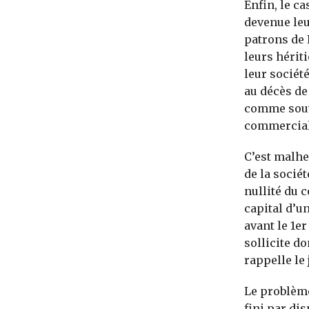
Enfin, le ca
devenue leur
patrons de 
leurs hériti
leur société
au décès de 
comme souve
commercial
C’est malhe
de la socié
nullité du c
capital d’u
avant le 1er
sollicite d
rappelle le
Le problème
fini par dis