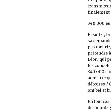
transmissio
finalement 
340 000 eur
Résultat, la
sa demande 
pas mourir, 
prétendre à
Léon. qui p
les console
340 000 eur
admettre qu
déboires ? 
ont bel et b
En tout cas
des montag