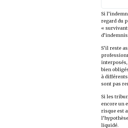
Si l’indemn
regard du p
« survivant
d’indemnisa
S’il reste a
professionn
interposés,
bien oblig
à différent
sont pas re
Si les trib
encore un e
risque est 
l’hypothèse
liquidé.