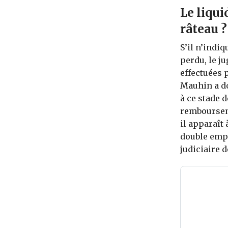
Le liqui
râteau ?
S’il n’indi
perdu, le j
effectuées p
Mauhin a dor
à ce stade 
rembourseme
il apparaît
double empl
judiciaire d