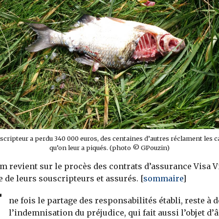
scripteur a perdu 340 000 euros, des centaines d’autres réclament les c
qu’on leur a piqués. (photo © GPouzin)
m revient sur le procès des contrats d’assurance Visa V
e de leurs souscripteurs et assurés. [
sommaire
]
ne fois le partage des responsabilités établi, reste à
l’indemnisation du préjudice, qui fait aussi l’objet d’