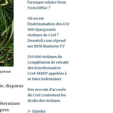
l'arnaque solaire Dom
Tom Défisc ?
Où en est
l'indemnisation des 450
000 épargnants
victimes du Cref ?
Deontofi.com répond
sur BFM Business TV
250 000 victimes du
complément de retraite
des fonctionnaires
apitaux
Cref-MRFP appelées à
se faire indemniser
ie, disparus
Des avocats d'accusés
du Cref contestent les
droits des victimes
 déterminer
âpres
5- Espoirs