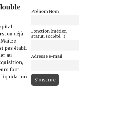
 double
Prénom Nom
apital
Fonction (métier,
s, ou déjà
statut, société...)
e Maître
t pas établi
er au
Adresse e-mail
quisition,
eurs font
 liquidation