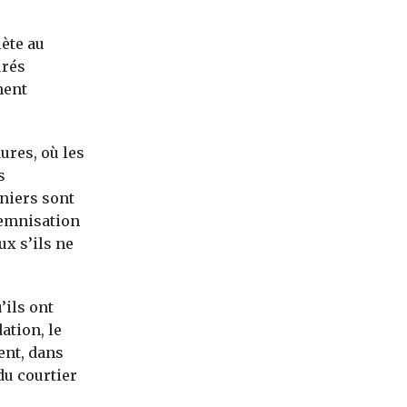
ète au
urés
ment
ures, où les
s
niers sont
demnisation
ux s’ils ne
’ils ont
ation, le
ent, dans
du courtier