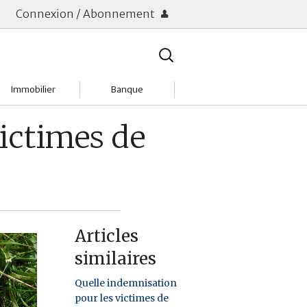
Connexion / Abonnement
Rechercher
:
Immobilier
Banque
Charges
Changer de banque
ictimes de
Acheter
Comptes & Livrets
Investir
Emprunter
Location
Frais bancaires
Articles
Tendances
Placements & banques
similaires
Réclamations
Quelle indemnisation
pour les victimes de