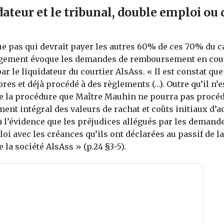
dateur et le tribunal, double emploi ou
que pas qui devrait payer les autres 60% de ces 70% du c
ugement évoque les demandes de remboursement en cour
ar le liquidateur du courtier AlsAss. « Il est constat qu
es et déjà procédé à des règlements (…). Outre qu’il n’es
de la procédure que Maître Mauhin ne pourra pas procéd
nt intégral des valeurs de rachat et coûts initiaux d’ac
 à l’évidence que les préjudices allégués par les demand
oi avec les créances qu’ils ont déclarées au passif de la
e la société AlsAss » (p.24 §3-5).