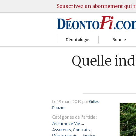
Souscrivez un abonnement qui r
Déontologie
Bourse
Sociétés
Courtiers
Quelle in
Gestion
Guide Actions
Institutions
Guide Sicav
Marchés
Stratégie
Le
19 mars 2019
par
Gilles
Pouzin
Relations clients
Marchés
Catégories de l'article :
Réglementation
Pratique et OST
Assurance Vie
→
Assureurs
Contrats
Déontologie
Justice
→
Justice