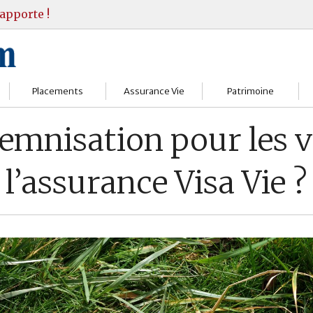
apporte !
Placements
Assurance Vie
Patrimoine
Bourses
Assureurs
Bilan Patrimoine
demnisation pour les v
Fonds d’investissments
Choisir
Conseil Gestion
l’assurance Visa Vie ?
Assurance vie
Comprendre
Objectifs & stratégie
Livrets
Contrats
Retraite
Immobilier
Gérer
Transmission
Divers