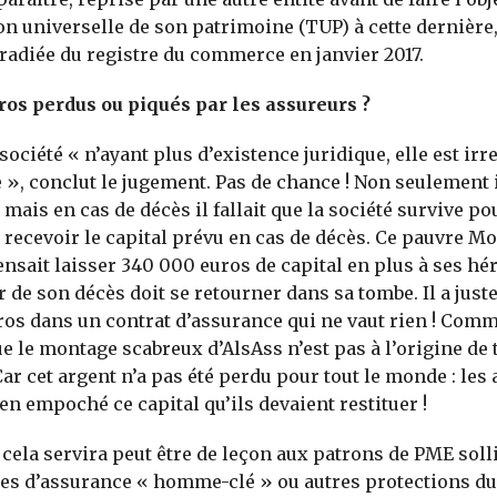
n universelle de son patrimoine (TUP) à cette dernière,
radiée du registre du commerce en janvier 2017.
os perdus ou piqués par les assureurs ?
 société « n’ayant plus d’existence juridique, elle est ir
», conclut le jugement. Pas de chance ! Non seulement il
mais en cas de décès il fallait que la société survive po
 recevoir le capital prévu en cas de décès. Ce pauvre M
ensait laisser 340 000 euros de capital en plus à ses hér
r de son décès doit se retourner dans sa tombe. Il a just
os dans un contrat d’assurance qui ne vaut rien ! Com
e le montage scabreux d’AlsAss n’est pas à l’origine de 
Car cet argent n’a pas été perdu pour tout le monde : les
ien empoché ce capital qu’ils devaient restituer !
, cela servira peut être de leçon aux patrons de PME soll
es d’assurance « homme-clé » ou autres protections du