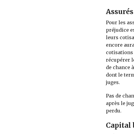
Assurés
Pour les ass
préjudice es
leurs cotisa
encore aura
cotisations
récupérer le
de chance à
dont le ter
juges.
Pas de chan
après le ju
perdu.
Capital 