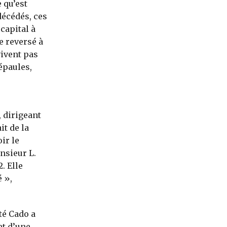
 qu’est
décédés, ces
capital à
e reversé à
vivent pas
épaules,
 dirigeant
it de la
ir le
nsieur L.
. Elle
 »,
té Cado a
et d’une