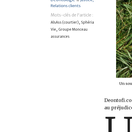
Relations clients
Mots-clés de l'article :
,
AlsAss (courtier)
Sphéria
,
Vie
Groupe Monceau
assurances
Un sou
Deontofi.co
au préjudic