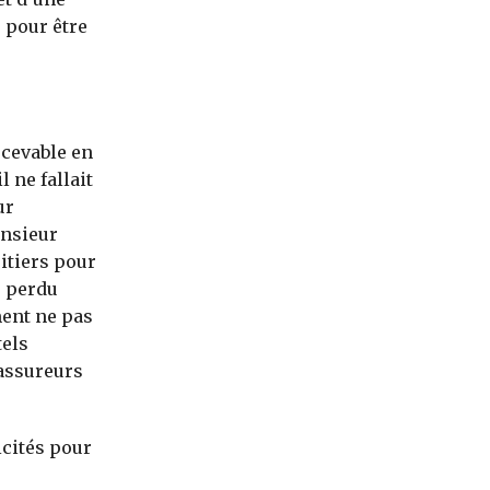
 pour être
recevable en
 ne fallait
ur
onsieur
itiers pour
e perdu
ment ne pas
tels
 assureurs
icités pour