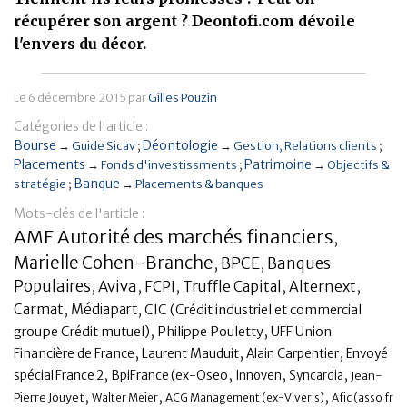
récupérer son argent ? Deontofi.com dévoile
Banque
l'envers du décor.
Le
6 décembre 2015
par
Gilles Pouzin
Catégories de l'article :
Bourse
Déontologie
→
Guide Sicav
→
Gestion
Relations clients
Placements
Patrimoine
→
Fonds d'investissments
→
Objectifs &
Banque
stratégie
→
Placements & banques
Mots-clés de l'article :
AMF Autorité des marchés financiers
,
Marielle Cohen-Branche
BPCE
,
,
Banques
Populaires
,
Aviva
,
FCPI
,
Truffle Capital
,
Alternext
,
,
,
Carmat
Médiapart
CIC (Crédit industriel et commercial
,
,
groupe Crédit mutuel)
Philippe Pouletty
UFF Union
,
,
,
Financière de France
Laurent Mauduit
Alain Carpentier
Envoyé
,
,
,
,
spécial France 2
BpiFrance (ex-Oseo
Innoven
Syncardia
Jean-
,
,
,
Pierre Jouyet
Walter Meier
ACG Management (ex-Viveris)
Afic (asso fr