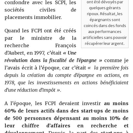
confondre avec les SCPI, les
ont été dévoyés par
quelques gérants
sociétés civiles de
ripoux. Résultat, les
placements immobilier.
épargnants sont
coincés dans des fonds
Quand les FCPI ont été créés
aux performances
par le ministre de la
artificielles sans pouvoir
récupérer leur argent.
recherche François
d’Aubert, en 1997, c’était
« Une
révolution dans la fiscalité de l’épargne »
comme je
l’avais écrit à l’époque, car c’était
« la première fois
depuis la création du compte d’épargne en actions, en
1978, que les investissements en actions bénéficiaient
d’une réduction d’impôt »
.
A l’époque, les FCPI devaient investir
au moins
60% de leurs actifs dans des start-ups de moins
de 500 personnes dépensant au moins 10% de
leur chiffre d’affaires en recherche et
développement
. Depuis, la part des
start-ups à