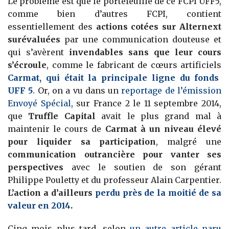
Le problème est que le portefeuille de ce FCPI UFF5,
comme bien d’autres FCPI, contient
essentiellement des
actions cotées sur Alternext
surévaluées
par une communication douteuse et
qui s’avèrent
invendables sans que leur cours
s’écroule
, comme le fabricant de cœurs artificiels
Carmat, qui était la principale ligne du fonds
UFF 5
. Or, on a vu dans un
reportage de l’émission
Envoyé Spécial
, sur France 2 le 11 septembre 2014,
que
Truffle Capital
avait le plus grand mal à
maintenir le cours de
Carmat à un niveau élevé
pour liquider sa participation
, malgré une
communication outrancière pour vanter ses
perspectives
avec le soutien de son gérant
Philippe Pouletty et du professeur Alain Carpentier.
L’action a d’ailleurs
perdu près de la moitié de sa
valeur en 2014
.
Cinq mois plus tard, selon
un autre article paru