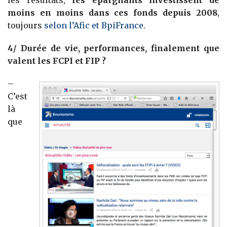
moins en moins dans ces fonds depuis 2008
,
toujours
selon l’Afic et BpiFrance
.
4/ Durée de vie, performances, finalement que
valent les FCPI et FIP ?
–
C’est
là
que