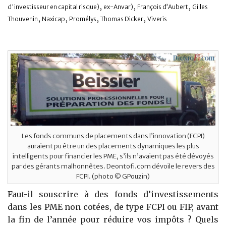
,
,
,
d'investisseur en capital risque)
ex-Anvar)
François d’Aubert
Gilles
,
,
,
,
Thouvenin
Naxicap
Promélys
Thomas Dicker
Viveris
Les fonds communs de placements dans l’innovation (FCPI)
auraient pu être un des placements dynamiques les plus
intelligents pour financier les PME, s’ils n’avaient pas été dévoyés
par des gérants malhonnêtes. Deontofi.com dévoile le revers des
FCPI. (photo © GPouzin)
Faut-il souscrire à des fonds d’investissements
dans les PME non cotées, de type FCPI ou FIP, avant
la fin de l’année pour réduire vos impôts ? Quels