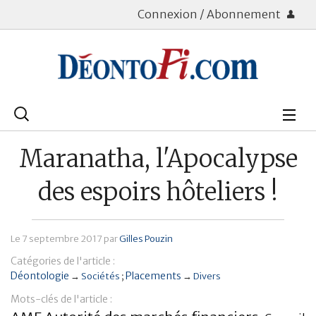
Connexion / Abonnement
Rechercher
:
Déontologie
Maranatha, l'Apocalypse
Bourse
des espoirs hôteliers !
Placements
Le
7 septembre 2017
par
Gilles Pouzin
Assurance Vie
Catégories de l'article :
Patrimoine
Déontologie
Placements
→
Sociétés
→
Divers
Mots-clés de l'article :
Immobilier