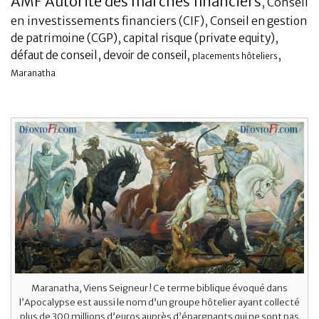
AMF Autorité des marchés financiers
,
Conseil
en investissements financiers (CIF)
,
Banque
Conseil en gestion
,
,
de patrimoine (CGP)
capital risque (private equity)
,
,
,
défaut de conseil
devoir de conseil
placements hôteliers
Maranatha
Maranatha, Viens Seigneur ! Ce terme biblique évoqué dans
l’Apocalypse est aussi le nom d’un groupe hôtelier ayant collecté
plus de 300 millions d’euros auprès d’épargnants qui ne sont pas