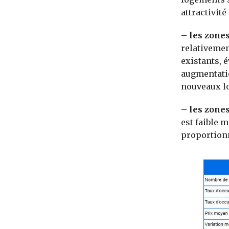
attractivit
– les zones
relativemen
existants, 
augmentatio
nouveaux l
– les zone
est faible 
proportion