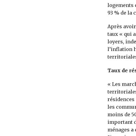
logements c
93 % de la 
Après avoir
taux « qui a
loyers, inde
l’inflation 
territorial
Taux de ré
« Les march
territorial
résidences 
les commun
moins de 50
important d
ménages a 