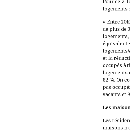
Pour cela, l
logements :
« Entre 201
de plus de 
logements, 
équivalente
logements/a
et la réduc
occupés à t
logements c
82 %. On co
pas occupés
vacants et 
Les maisons
Les résiden
maisons n’o