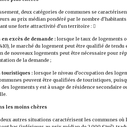
ssement, deux catégories de communes se caractérisen
eurs au prix médian pondéré par le nombre d’habitants
tant une forte attractivité d’un territoire : 
s en excès de demande :
lorsque le taux de logements o
%10), le marché du logement peut être qualifié de tendu e
n de nouveaux logements peut être nécessaire pour ré
tation de la demande ;
 touristiques :
lorsque le niveau d’occupation des loge
 communes peuvent être qualifiées de touristiques, puis
 des logements y est à usage de résidence secondaire o
le.
s les moins chères
, deux autres situations caractérisent les communes où 
ont bas (inférieurs au prix médian de 2 000 €/m²), trad