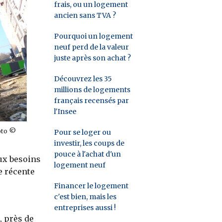
frais, ou un logement
ancien sans TVA ?
Pourquoi un logement
neuf perd de la valeur
juste après son achat ?
Découvrez les 35
millions de logements
français recensés par
l'Insee
oto ©
Pour se loger ou
investir, les coups de
pouce à l'achat d'un
ux besoins
logement neuf
e récente
Financer le logement
c'est bien, mais les
entreprises aussi !
 près de