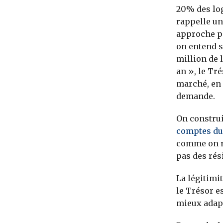
20% des log
rappelle une
approche pa
on entend s
million de 
an », le Tr
marché, en 
demande.
On construi
comptes du
comme on r
pas des rés
La légitimi
le Trésor e
mieux adapt