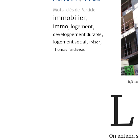
Mots-clés de l'article :
immobilier
,
immo
,
,
logement
,
développement durable
,
,
logement social
Trésor
Thomas Tardiveau
6,5 
L
On entend s