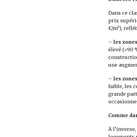
Dans ce cla
prix supéri
€/m²), reflé
– les zone
élevé (>90 
constructio
une augmen
– les zones
faible, les
grande part
occasionnel
Comme dan
À l’inverse
logements s