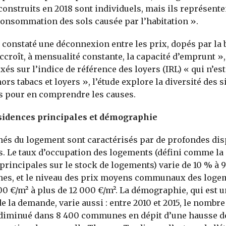
onstruits en 2018 sont individuels, mais ils représente
consommation des sols causée par l’habitation ».
 constaté une déconnexion entre les prix, dopés par la 
ccroît, à mensualité constante, la capacité d’emprunt », 
xés sur l’indice de référence des loyers (IRL) « qui n’es
hors tabacs et loyers », l’étude explore la diversité des s
es pour en comprendre les causes.
sidences principales et démographie
és du logement sont caractérisés par de profondes dis
es. Le taux d’occupation des logements (défini comme la 
principales sur le stock de logements) varie de 10 % à 
es, et le niveau des prix moyens communaux des loge
0 €/m² à plus de 12 000 €/m². La démographie, qui est u
e la demande, varie aussi : entre 2010 et 2015, le nombre
diminué dans 8 400 communes en dépit d’une hausse de