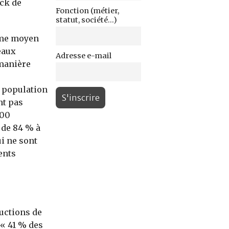
ock de
Fonction (métier,
statut, société...)
thme moyen
eaux
Adresse e-mail
 manière
a population
nt pas
000
 de 84 % à
i ne sont
ents
uctions de
 « 41 % des