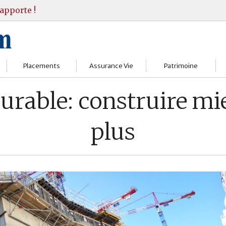
apporte !
Placements
Assurance Vie
Patrimoine
Bourses
Assureurs
Bilan Patrimoine
rable: construire mi
Fonds d’investissments
Choisir
Conseil Gestion
plus
Assurance vie
Comprendre
Objectifs & stratégie
Livrets
Contrats
Retraite
Immobilier
Gérer
Transmission
Divers