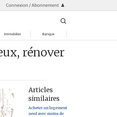
Connexion / Abonnement
Rechercher
:
Immobilier
Banque
Charges
Changer de banque
eux, rénover
Acheter
Comptes & Livrets
Investir
Emprunter
Location
Frais bancaires
Articles
Tendances
Placements & banques
similaires
Réclamations
Acheter un logement
neuf avec moins de