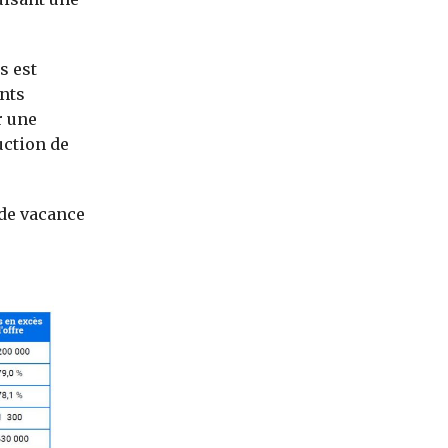
s est
nts
r une
uction de
 de vacance