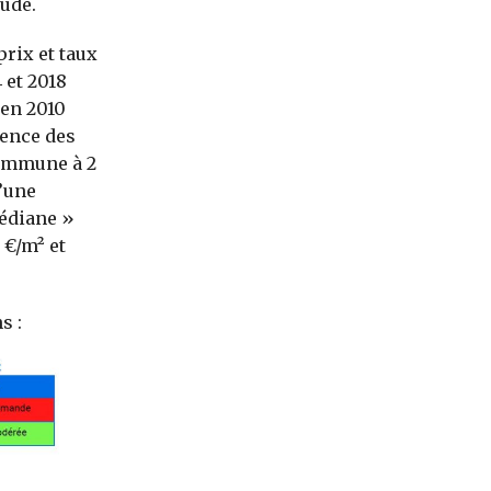
tude.
rix et taux
 et 2018
 en 2010
nence des
commune à 2
’une
médiane »
 €/m² et
s :