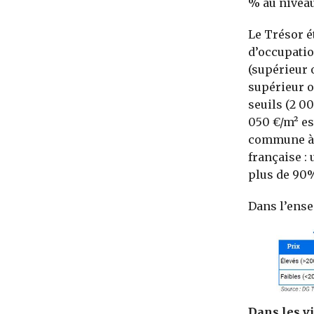
% au niveau
Le Trésor é
d’occupatio
(supérieur 
supérieur o
seuils (2 0
050 €/m² es
commune à 4
française :
plus de 90%
Dans l’ensem
Dans les vi