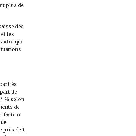
nt plus de
baisse des
et les
t autre que
ituations
parités
part de
94 % selon
ments de
n facteur
 de
 près de 1