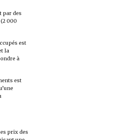
t par des
 (2 000
ccupés est
t la
pondre à
ments est
qu’une
u
les prix des
uisant une