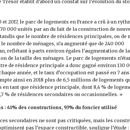
e Trésor établit d’abord un constat sur l’évolution du st
0 et 2017, le parc de logements en France a crû à un ry
370 000 unités par an du fait de la construction de nouv
tandis que le nombre de résidences principales, ou de
 le nombre de ménages, n’a augmenté que de 240 000
n, reflétant à parts environ égales l’augmentation de l
tion de la taille des ménages. Le parc de logements n’éta
itre de résidence principale a donc gagné environ 130 
haque année, et le taux d’occupation est passé en 7 ans
mpte ainsi en 2018 plus de 6,5 millions de logements qu
 en tant que résidence principale, dont 8,4 % de logem
9,7 % de résidences secondaires ou occasionnelles. »
 : 41% des constructions, 93% du foncier utilisé
ces secondaires ne sont pas critiquées, mais les constr
ptimisent pas l’espace constructible, souligne l’étude :