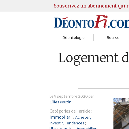
Souscrivez un abonnement qui r
Déontologie
Bourse
Sociétés
Courtiers
Logement du
Gestion
Guide Actions
Institutions
Guide Sicav
Marchés
Stratégie
Le
9 septembre 2020
par
Gilles Pouzin
Relations clients
Marchés
Catégories de l'article :
Réglementation
Pratique et OST
Immobilier
→
Acheter
Investir
Tendances
Placements
Justice
→
Immobilier