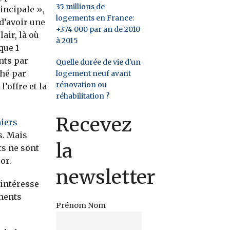
35 millions de
incipale »,
logements en France:
 d’avoir une
+374 000 par an de 2010
air, là où
à 2015
que 1
nts par
Quelle durée de vie d'un
ché par
logement neuf avant
rénovation ou
’offre et la
réhabilitation ?
Recevez
niers
s. Mais
la
s ne sont
or.
newsletter
 intéresse
ments
Prénom Nom