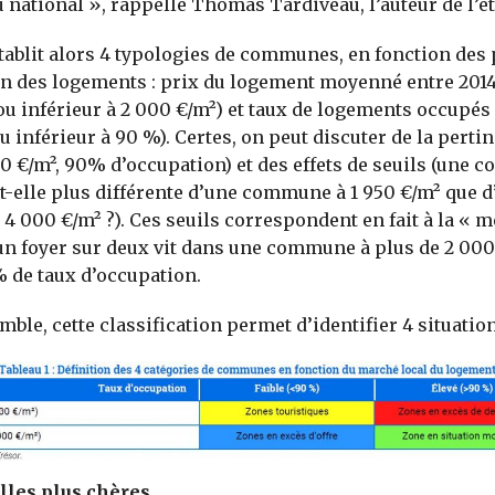
 national », rappelle Thomas Tardiveau, l’auteur de l’é
tablit alors 4 typologies de communes, en fonction des p
n des logements : prix du logement moyenné entre 2014
ou inférieur à 2 000 €/m²) et taux de logements occupés
u inférieur à 90 %). Certes, on peut discuter de la perti
00 €/m², 90% d’occupation) et des effets de seuils (une 
t-elle plus différente d’une commune à 1 950 €/m² que d
 000 €/m² ?). Ces seuils correspondent en fait à la « 
 un foyer sur deux vit dans une commune à plus de 2 000
 de taux d’occupation.
ble, cette classification permet d’identifier 4 situation
lles plus chères