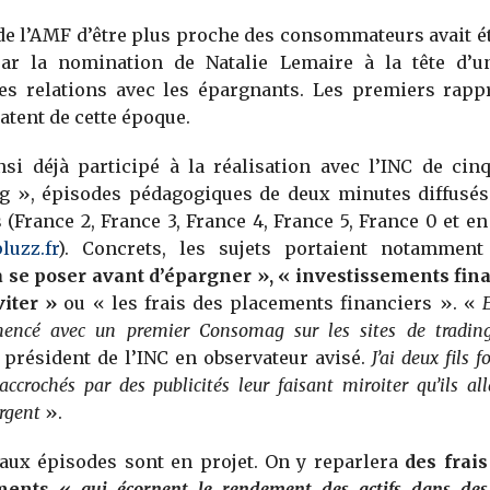
de l’AMF d’être plus proche des consommateurs avait é
ar la nomination de Natalie Lemaire à la tête d’u
des relations avec les épargnants. Les premiers rap
datent de cette époque.
nsi déjà participé à la réalisation avec l’INC de cin
 », épisodes pédagogiques de deux minutes diffusés
 (France 2, France 3, France 4, France 5, France 0 et en
uzz.fr
). Concrets, les sujets portaient notammen
 se poser avant d’épargner », « investissements fina
viter »
ou « les frais des placements financiers ». «
ncé avec un premier Consomag sur les sites de trading
 président de l’INC en observateur avisé.
J’ai deux fils f
accrochés par des publicités leur faisant miroiter qu’ils al
rgent
».
aux épisodes sont en projet. On y reparlera
des frais
ements «
qui écornent le rendement des actifs dans des