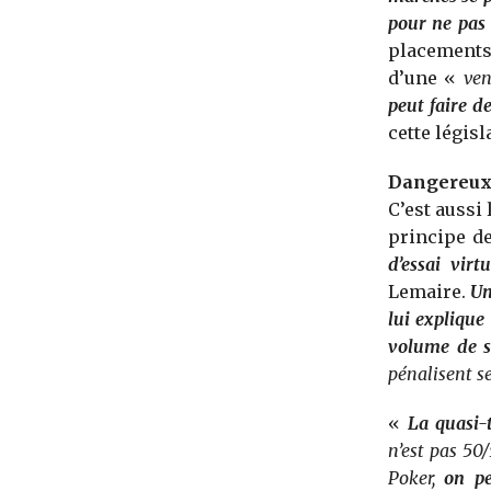
pour ne pas 
placements 
d’une «
ven
peut faire d
cette législ
Dangereux 
C’est aussi 
principe de
d’essai vir
Lemaire.
Un
lui explique 
volume de s
pénalisent s
«
La quasi-t
n’est pas 50/
Poker,
on pe