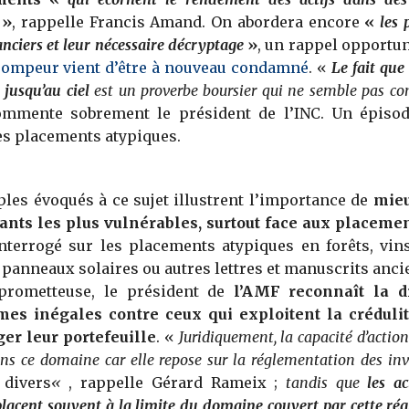
»
, rappelle Francis Amand. On abordera encore
«
les 
anciers et leur nécessaire décryptage
»
, un rappel opport
trompeur vient d’être à nouveau condamné
. «
Le fait que
jusqu’au ciel
est un proverbe boursier qui ne semble pas c
mmente sobrement le président de l’INC. Un épisod
es placements atypiques.
es évoqués à ce sujet illustrent l’importance de
mieu
ants les plus vulnérables, surtout face aux placemen
Interrogé sur les placements atypiques en forêts, vin
 panneaux solaires ou autres lettres et manuscrits ancie
 prometteuse, le président de
l’AMF reconnaît la di
rmes inégales contre ceux qui exploitent la créduli
er leur portefeuille
. «
Juridiquement, la capacité d’actio
ans ce domaine car elle repose sur la réglementation des in
 divers
«
, rappelle Gérard Rameix ;
tandis que
les a
lacent souvent à la limite du domaine couvert par cette ré