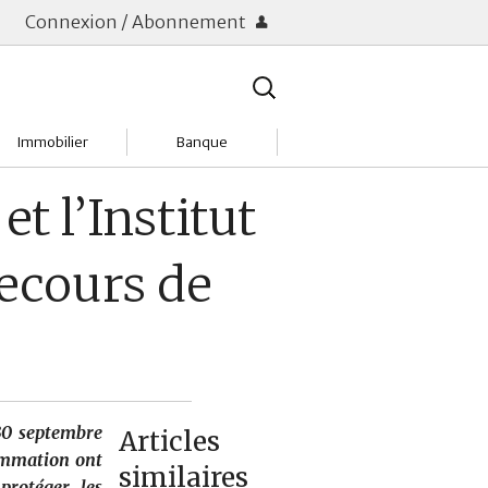
Connexion / Abonnement
Rechercher
:
Immobilier
Banque
Charges
Changer de banque
t l’Institut
Acheter
Comptes & Livrets
ecours de
Investir
Emprunter
Location
Frais bancaires
Tendances
Placements & banques
 30 septembre
Articles
Réclamations
sommation ont
similaires
protéger les