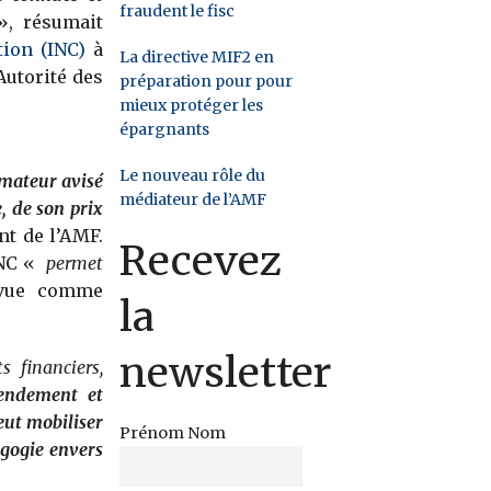
fraudent le fisc
, résumait
tion (INC)
à
La directive MIF2 en
Autorité des
préparation pour pour
mieux protéger les
épargnants
Le nouveau rôle du
mmateur avisé
médiateur de l’AMF
e, de son prix
t de l’AMF.
Recevez
INC «
permet
 vue comme
la
newsletter
 financiers,
rendement et
eut mobiliser
Prénom Nom
gogie envers