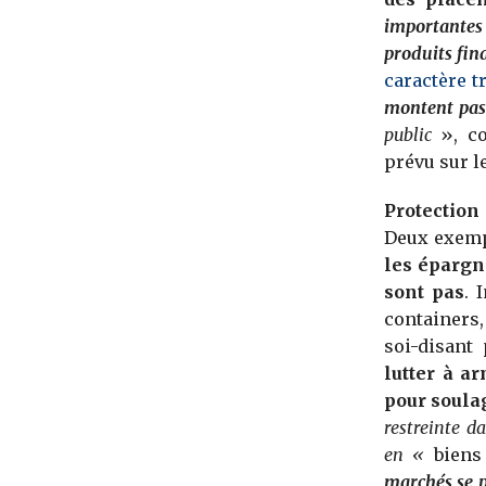
importantes
produits fin
caractère 
montent pas 
public
», co
prévu sur l
Protection
Deux exempl
les épargn
sont pas
. 
containers,
soi-disant
lutter à a
pour soulag
restreinte d
en «
biens
marchés se p