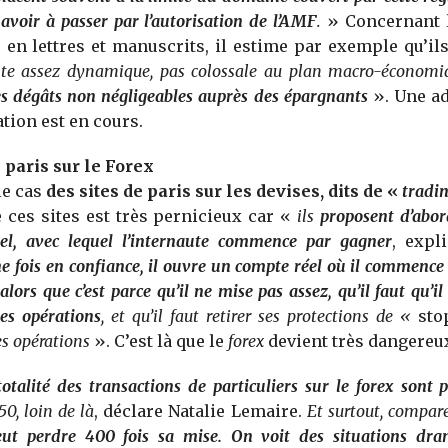
avoir à passer par l’autorisation de l’AMF
.
» Concernant 
en lettres et manuscrits, il estime par exemple qu’ils 
te assez dynamique, pas colossale au plan macro-économi
es dégâts non négligeables auprès des épargnants
». Une ad
ation est en cours.
paris sur le Forex
le cas
des sites de paris sur les devises, dits de «
tradin
 ces sites est très pernicieux car «
ils
proposent d’abo
tuel, avec lequel l’internaute commence par gagner
, expl
e fois en confiance, il ouvre un compte réel où il commence
alors que c’est parce qu’il ne mise pas assez, qu’il faut qu’
es opérations
, et qu’il faut retirer ses protections de «
sto
es opérations
». C’est là que le
forex
devient très dangereu
otalité des transactions de particuliers sur le forex sont 
50, loin de là
, déclare Natalie Lemaire.
Et surtout, comparé
ut perdre 400 fois sa mise. On voit des situations dra