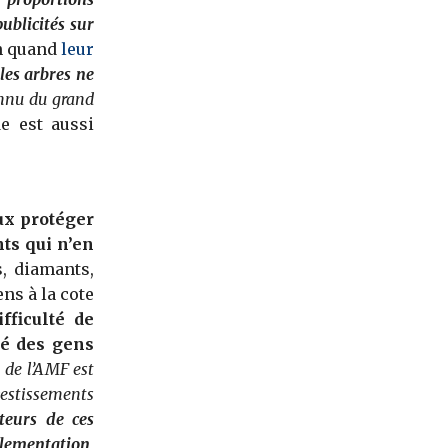
publicités sur
un quand
leur
 les arbres ne
onnu du grand
e est aussi
x protéger
ts qui n’en
s, diamants,
ns à la cote
fficulté de
té des gens
n de l’AMF est
vestissements
cteurs de ces
glementation,