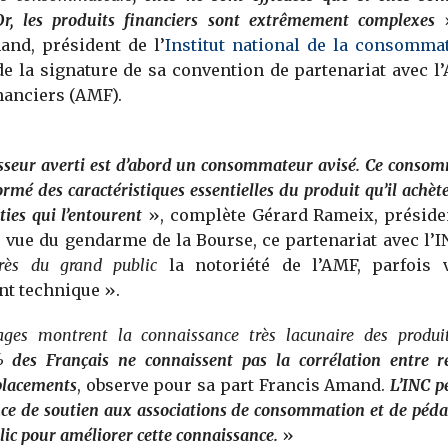
Or, les produits financiers sont extrêmement complexes
»
and, président de l’
Institut national de la consomma
de la signature de sa convention de partenariat avec l’
nanciers (AMF).
isseur averti est d’abord un consommateur avisé. Ce conso
ormé des caractéristiques essentielles du produit qu’il achèt
ties qui l’entourent
», complète Gérard Rameix, présiden
 vue du gendarme de la Bourse, ce partenariat avec l’
rès du grand public
la notoriété de l’AMF, parfois
t technique ».
ges montrent la connaissance très lacunaire des produits
 des Français ne connaissent pas la corrélation entre 
placements
, observe pour sa part Francis Amand.
L’INC p
ce de soutien aux associations de consommation et de péda
lic pour améliorer cette connaissance.
»