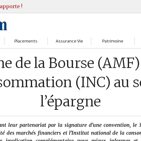
apporte !
Placements
Assurance Vie
Patrimoine
Bourses
Assureurs
Bilan Patrimoine
 de la Bourse (AMF) e
Fonds d’investissments
Choisir
Conseil Gestion
nsommation (INC) au s
Assurance vie
Comprendre
Objectifs & stratégie
l’épargne
Livrets
Contrats
Retraite
Immobilier
Gérer
Transmission
sant leur partenariat par la signature d’une convention, le
Divers
rité des marchés financiers et l’Institut national de la con
ur implication complémentaire pour mieux informer et 