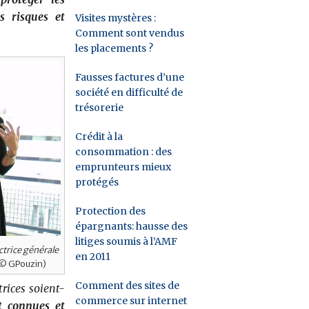
s risques et
Visites mystères :
Comment sont vendus
les placements ?
Fausses factures d’une
société en difficulté de
trésorerie
Crédit à la
consommation : des
emprunteurs mieux
protégés
Protection des
épargnants: hausse des
litiges soumis à l’AMF
ctrice générale
en 2011
© GPouzin)
Comment des sites de
trices soient-
commerce sur internet
nt connues et