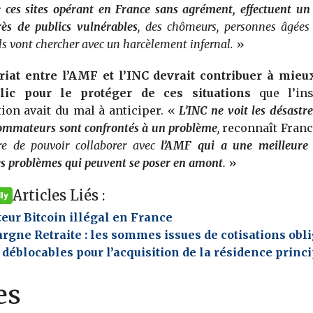
 ces sites opérant en France sans agrément, effectuent u
rès de publics vulnérables
, des chômeurs, personnes âgées
ls vont chercher avec un harcèlement infernal.
»
riat entre l’AMF et l’INC devrait contribuer à mieux
lic pour le protéger de ces situations
que l’ins
on avait du mal à anticiper. «
L’INC ne voit les désastre
sommateurs sont confrontés à un problème
,
reconnaît Fran
ire de pouvoir collaborer avec
l’AMF qui a une meilleure 
s problèmes qui peuvent se poser en amont.
»
Articles Liés :
teur Bitcoin illégal en France
rgne Retraite : les sommes issues de cotisations obl
 déblocables pour l’acquisition de la résidence princ
es