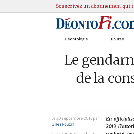
Souscrivez un abonnement qui r
Déontologie
Bourse
Sociétés
Courtiers
Le gendarme
Gestion
Guide Actions
de la co
Institutions
Guide Sicav
Marchés
Stratégie
Relations clients
Marchés
Le
30 septembre 2013
par
En officiali
Réglementation
Pratique et OST
Gilles Pouzin
2013, l’Auto
conforté le
Catégories de l'article :
Justice