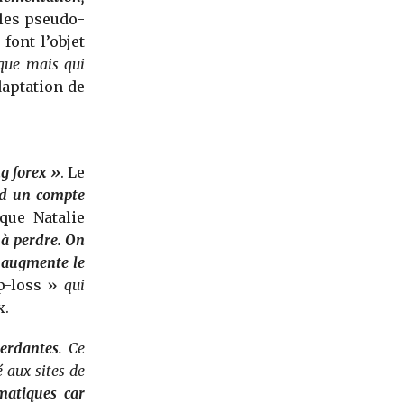
les pseudo-
font l’objet
que mais qui
aptation de
g forex »
. Le
rd un compte
ique Natalie
 à perdre. On
il augmente le
p-loss »
qui
x.
perdantes
. Ce
 aux sites de
matiques car