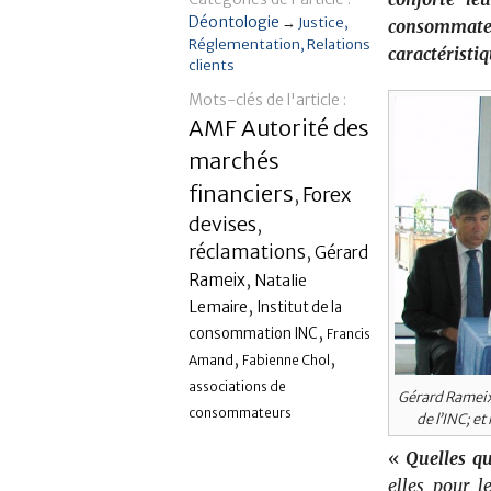
Déontologie
→
Justice
consommateu
Réglementation
Relations
caractéristiq
clients
Mots-clés de l'article :
AMF Autorité des
marchés
financiers
Forex
,
devises
,
réclamations
,
Gérard
,
Rameix
Natalie
,
Lemaire
Institut de la
,
consommation INC
Francis
,
,
Amand
Fabienne Chol
associations de
Gérard Rameix,
consommateurs
de l’INC; et
«
Quelles qu
elles pour 