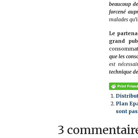
beaucoup de
forcené aup
malades qu’i
Le partena
grand pub
consommati
que les con
est nécessa
technique de
Distribu
Plan Epa
sont pas
3 commentair