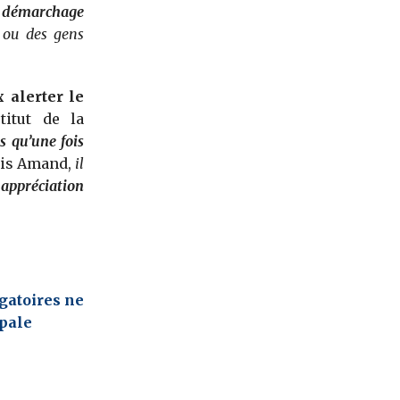
n démarchage
 ou des gens
 alerter le
titut de la
s qu’une fois
cis Amand,
il
appréciation
igatoires ne
ipale