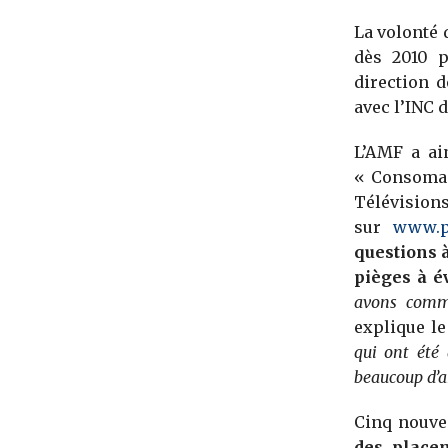
La volonté 
dès 2010 p
direction 
avec l’INC 
L’AMF a ai
« Consomag
Télévisions
sur
www.pl
questions à
pièges à é
avons comme
explique le
qui ont été 
beaucoup d’a
Cinq nouve
des plac