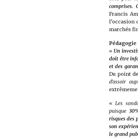
comprises. 
Francis Am
l’occasion 
marchés fi
Pédagogie
«
Un invest
doit être inf
et des garan
Du point de
d’assoir
aup
extrêmemen
«
Les sonda
puisque
30%
risques des 
son expérien
le grand pub