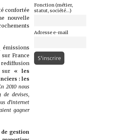
Fonction (métier,
té confortée
statut, société...)
ne nouvelle
prochements
Adresse e-mail
q émissions
 sur France
 rediffusion
t sur
« les
nciers : les
En 2010 nous
 de devises
,
ous d’internet
laient gagner
 de gestion
 proportions