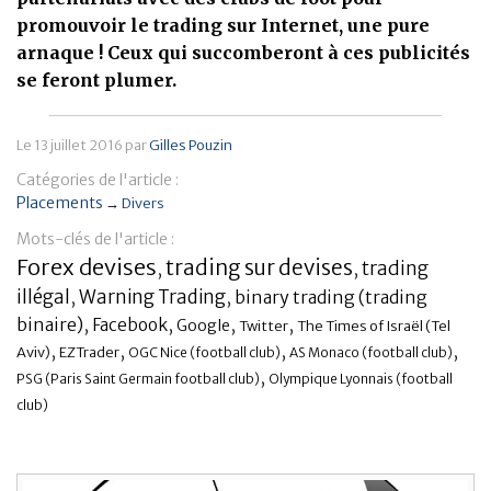
promouvoir le trading sur Internet, une pure
Banque
arnaque ! Ceux qui succomberont à ces publicités
se feront plumer.
Le
13 juillet 2016
par
Gilles Pouzin
Catégories de l'article :
Placements
→
Divers
Mots-clés de l'article :
Forex devises
trading sur devises
trading
,
,
illégal
,
Warning Trading
,
binary trading (trading
binaire)
,
,
,
,
Facebook
Google
Twitter
The Times of Israël (Tel
,
,
,
,
Aviv)
EZTrader
OGC Nice (football club)
AS Monaco (football club)
,
PSG (Paris Saint Germain football club)
Olympique Lyonnais (football
club)