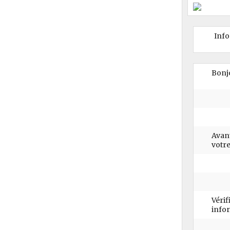
Inf
Bonj
Avant
votre
Vérif
infor