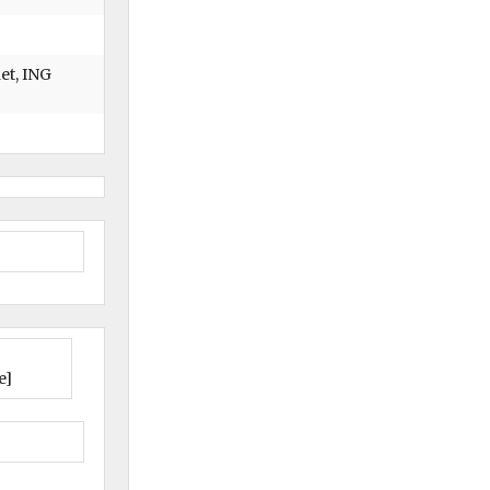
et, ING
e]