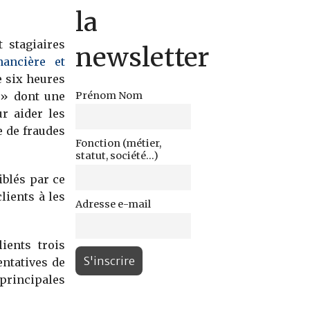
la
 stagiaires
newsletter
ancière et
e six heures
Prénom Nom
 » dont une
r aider les
e de fraudes
Fonction (métier,
statut, société...)
iblés par ce
lients à les
Adresse e-mail
ients trois
entatives de
incipales