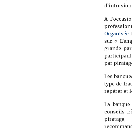
d’intrusion
A l’occasi
professio
Organisée
D
sur « L’em
grande par
participant
par piratag
Les banques
type de fra
repérer et l
La banque 
conseils tr
piratage
recommand