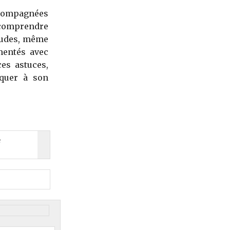
compagnées
à comprendre
audes, même
mentés avec
es astuces,
iquer à son
e