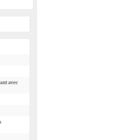
lant avec
s