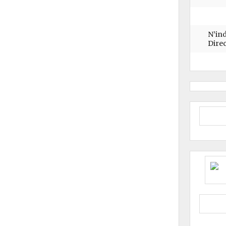
N’ind
Direc