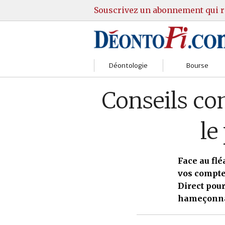
Souscrivez un abonnement qui r
Déontologie
Bourse
Sociétés
Courtiers
Conseils co
Gestion
Guide Actions
le
Institutions
Guide Sicav
Marchés
Stratégie
Face au flé
vos compte
Relations clients
Marchés
Direct pour
hameçonna
Réglementation
Pratique et OST
Justice