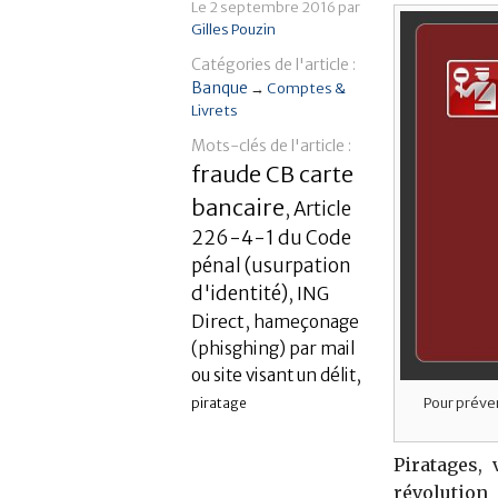
Le
2 septembre 2016
par
Gilles Pouzin
Catégories de l'article :
Banque
→
Comptes &
Livrets
Mots-clés de l'article :
fraude CB carte
bancaire
Article
,
226-4-1 du Code
pénal (usurpation
d'identité)
,
ING
Direct
,
hameçonage
(phisghing) par mail
,
ou site visant un délit
Pour préven
piratage
Piratages,
révolution