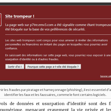
ir les fraudes par piratage et hameçonnage (phishing), il est essentiel d
identifier les faux et les faussaires, comme le font certains logiciels.
 vols de données et usurpation d’identité sont des f
 numérique. menaçant gravement la vie privée et le