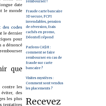
rembourser !
longue date
out le monde
Fraude carte bancaire
3D secure, FCPI
invendables, pension
de réversion, frais
t des codes
cachés en promo,
t le dernier
Déontofi répond
tiques pour
om a dénoncé
Parlons CA$H :
 rembourser
comment se faire
rembourser en cas de
fraude sur carte
nir que
bancaire ?
Visites mystères :
Comment sont vendus
 contre les
les placements ?
éviter, des
Recevez
ges les plus
 tentatives