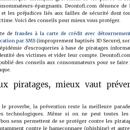
onsommateurs-épargnants. Deontofi.com dénonce de 
 et les préjudices liés aux failles de sécurité dont t
ictime. Voici des conseils pour mieux vous protéger.
nte de
fraudes à la carte de crédit avec détournemen
ication par SMS
(improprement baptisés 3D Secure), son
l’épidémie d’escroqueries à base de piratages informa
dentité des victimes et vider leur compte. Deontofi.c
t publié des conseils aux consommateurs pour se faire
nque.
ux piratages, mieux vaut préve
le proverbe, la prévention reste la meilleure parade
es technologiques. Même si on ne peut toutes les 
 bon sens permettent de se protéger contre les pirata
notamment contre le hameçonnage (phishing) et autres