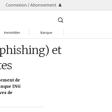
Connexion / Abonnement
Rechercher
:
Immobilier
Banque
Charges
Changer de banque
phishing) et
Acheter
Comptes & Livrets
tes
Investir
Emprunter
Location
Frais bancaires
rnement de
banque ING
Tendances
Placements & banques
ives de
Réclamations