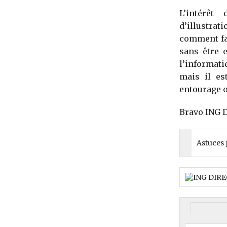
L’intérêt
d’illustrat
comment fa
sans être 
l’informat
mais il es
entourage o
Bravo ING Di
Astuces 