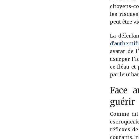
citoyens-c
les risques
peut être v
La déferla
d’authentif
avatar de 
usurper l’i
ce fléau e
par leur ba
Face a
guérir
Comme dit 
escroqueri
réflexes de
courants, 