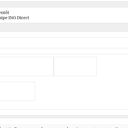
entôt
uipe ING Direct