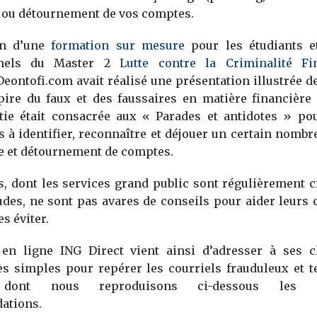
 ou détournement de vos comptes.
on d’une
formation sur mesure
pour les étudiants et
nnels du Master 2
Lutte contre la Criminalité Fin
eontofi.com avait réalisé une présentation illustrée d
pire du faux et des faussaires en matière financière
tie était consacrée aux « Parades et antidotes » pou
s à identifier, reconnaître et déjouer un certain nombr
e et détournement de comptes.
, dont les services grand public sont régulièrement c
udes, ne sont pas avares de conseils pour aider leurs c
es éviter.
en ligne ING Direct vient ainsi d’adresser à ses cl
ès simples pour repérer les courriels frauduleux et t
, dont nous reproduisons ci-dessous les pr
ations.