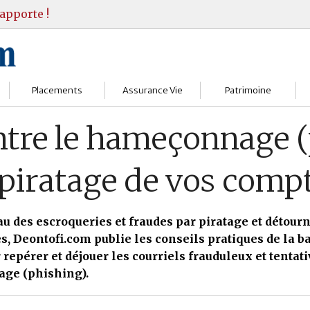
apporte !
Placements
Assurance Vie
Patrimoine
Bourses
Assureurs
Bilan Patrimoine
ntre le hameçonnage (
Fonds d’investissments
Choisir
Conseil Gestion
 piratage de vos comp
Assurance vie
Comprendre
Objectifs & stratégie
Livrets
Contrats
Retraite
au des escroqueries et fraudes par piratage et détou
s, Deontofi.com publie les conseils pratiques de la 
Immobilier
Gérer
Transmission
 repérer et déjouer les courriels frauduleux et tentat
ge (phishing).
Divers