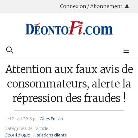
Connexion / Abonnement
Rechercher
:
Déontologie
Attention aux faux avis de
Bourse
consommateurs, alerte la
Placements
répression des fraudes !
Assurance Vie
Le
12 avril 2019
par
Gilles Pouzin
Patrimoine
Catégories de l'article :
Immobilier
Déontologie
→
Relations clients