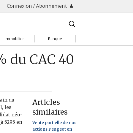
Connexion / Abonnement
Rechercher
:
Immobilier
Banque
Charges
Changer de banque
5% du CAC 40
Acheter
Comptes & Livrets
Investir
Emprunter
Location
Frais bancaires
ain du
Articles
Tendances
Placements & banques
, les
similaires
didat néo-
Réclamations
à 5295 en
Vente partielle de nos
actions Peugeot en