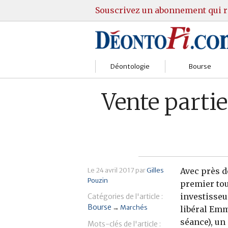
Souscrivez un abonnement qui r
Déontologie
Bourse
Sociétés
Courtiers
Vente parti
Gestion
Guide Actions
Institutions
Guide Sicav
Marchés
Stratégie
Le
24 avril 2017
par
Gilles
Avec près d
Pouzin
Relations clients
Marchés
premier tour
investisseu
Catégories de l'article :
Réglementation
Pratique et OST
Bourse
→
Marchés
libéral Emm
séance), un
Mots-clés de l'article :
Justice