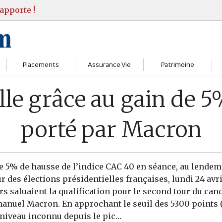
apporte !
Placements
Assurance Vie
Patrimoine
Bourses
Assureurs
Bilan Patrimoine
elle grâce au gain de 
Fonds d’investissments
Choisir
Conseil Gestion
porté par Macron
Assurance vie
Comprendre
Objectifs & stratégie
Livrets
Contrats
Retraite
e 5% de hausse de l’indice CAC 40 en séance, au lendem
Immobilier
Gérer
Transmission
 des élections présidentielles françaises, lundi 24 avril
rs saluaient la qualification pour le second tour du can
Divers
anuel Macron. En approchant le seuil des 5300 points (
 niveau inconnu depuis le pic…