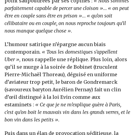
point saupoudrées par ses copines :
« Nous sommes
parfaitement capable de percer une cloison »
…
« on peut
être en couple sans être en prison »
…
« qu’on soit
célibataire ou en couple, on nous reproche toujours qu’il
nous manque quelque chose »
.
L’humour satirique n’épargne aucun biais
contemporain.
« Tous les domestiques s’appellent
Uber »
, nous rappelle une réplique. Plus loin, alors
qu’il se murge à la soirée de Bobinet (truculent
Pierre-Michaël Thoreau), déguisé en uniforme
d’aviateur trop petit, le baron de Gondremarck
(savoureux baryton Aurélien Pernay) fait un clin
d’œil distingué à la loi Evin comme aux
estaminets :
« Ce que je ne m’explique guère à Paris,
c’est qu’on boit le mauvais vin dans les grands verres, et le
bon vin dans les petits »
.
Puis dans un élan de provocation séditieuse, la