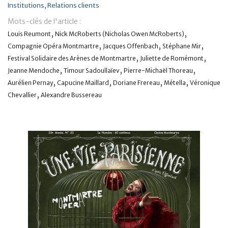
Institutions
Relations clients
Banque
Mots-clés de l'article :
,
,
Louis Reumont
Nick McRoberts (Nicholas Owen McRoberts)
,
,
,
Compagnie Opéra Montmartre
Jacques Offenbach
Stéphane Mir
,
,
Festival Solidaire des Arènes de Montmartre
Juliette de Romémont
,
,
,
Jeanne Mendoche
Timour Sadoullaïev
Pierre-Michaël Thoreau
,
,
,
,
Aurélien Pernay
Capucine Maillard
Doriane Frereau
Métella
Véronique
,
Chevallier
Alexandre Bussereau