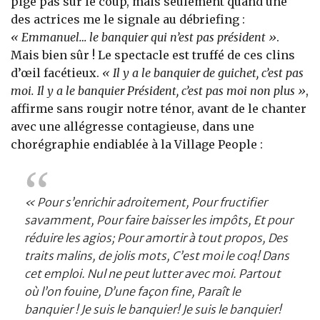
pige pas sur le coup, mais seulement quand une
des actrices me le signale au débriefing :
« Emmanuel… le banquier qui n’est pas président »
.
Mais bien sûr ! Le spectacle est truffé de ces clins
d’œil facétieux.
« Il y a le banquier de guichet, c’est pas
moi. Il y a le banquier Président, c’est pas moi non plus »
,
affirme sans rougir notre ténor, avant de le chanter
avec une allégresse contagieuse, dans une
chorégraphie endiablée à la Village People :
« Pour s’enrichir adroitement, Pour fructifier
savamment, Pour faire baisser les impôts, Et pour
réduire les agios; Pour amortir à tout propos, Des
traits malins, de jolis mots, C’est moi le coq! Dans
cet emploi. Nul ne peut lutter avec moi. Partout
où l’on fouine, D’une façon fine, Paraît le
banquier ! Je suis le banquier! Je suis le banquier!