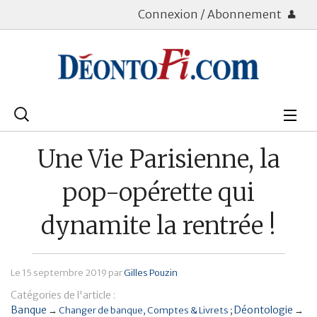
Connexion / Abonnement
Rechercher
:
Déontologie
Une Vie Parisienne, la
Bourse
pop-opérette qui
Placements
dynamite la rentrée !
Assurance Vie
Le
15 septembre 2019
par
Gilles Pouzin
Patrimoine
Catégories de l'article :
Immobilier
Banque
Déontologie
→
Changer de banque
Comptes & Livrets
→