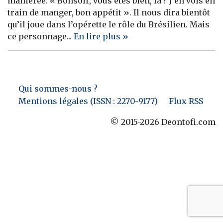
maniérée: « Bonsoir, vous êtes bien, là ? J’en vois en
train de manger, bon appétit ». Il nous dira bientôt
Banque
qu’il joue dans l’opérette le rôle du Brésilien. Mais
ce personnage...
En lire plus »
Qui sommes-nous ?
Mentions légales (ISSN : 2270-9177)
Flux RSS
© 2015-2026 Deontofi.com