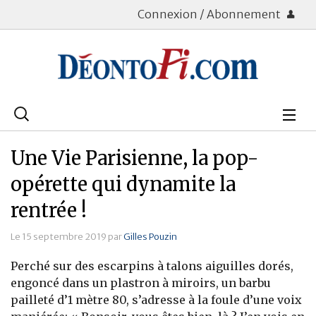
Connexion / Abonnement
Rechercher
:
Déontologie
Une Vie Parisienne, la pop-
Bourse
opérette qui dynamite la
rentrée !
Placements
Le 15 septembre 2019 par
Gilles Pouzin
Assurance Vie
Perché sur des escarpins à talons aiguilles dorés,
Patrimoine
engoncé dans un plastron à miroirs, un barbu
pailleté d’1 mètre 80, s’adresse à la foule d’une voix
Immobilier