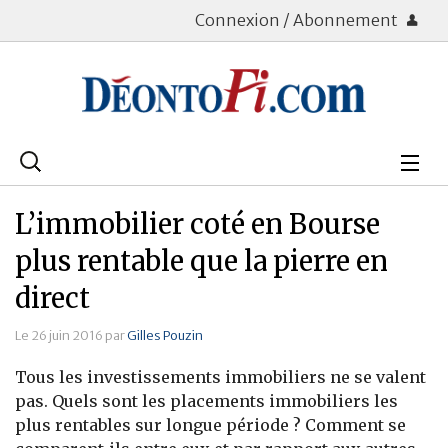
Connexion / Abonnement
Rechercher
:
Déontologie
L’immobilier coté en Bourse
Bourse
plus rentable que la pierre en
direct
Placements
Le 26 juin 2016 par
Gilles Pouzin
Assurance Vie
Tous les investissements immobiliers ne se valent
Patrimoine
pas. Quels sont les placements immobiliers les
plus rentables sur longue période ? Comment se
Immobilier