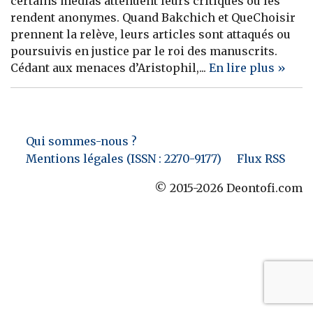
certains médias atténuent leurs critiques ou les
rendent anonymes. Quand Bakchich et QueChoisir
Banque
prennent la relève, leurs articles sont attaqués ou
poursuivis en justice par le roi des manuscrits.
Cédant aux menaces d’Aristophil,...
En lire plus »
Qui sommes-nous ?
Mentions légales (ISSN : 2270-9177)
Flux RSS
© 2015-2026 Deontofi.com