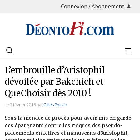
Connexion / Abonnement
Rechercher
:
Déontologie
L’embrouille d’Aristophil
Bourse
dévoilée par Bakchich et
QueChoisir dès 2010 !
Placements
Le 2 février 2015 par
Gilles Pouzin
Assurance Vie
Sous la menace de procès pour avoir mis en garde
Patrimoine
des épargnants contre les risques des pseudo-
placements en lettres et manuscrits d’Aristophil,
Immobilier