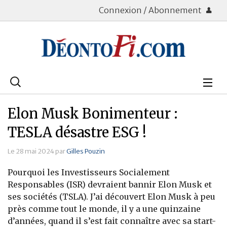
Connexion / Abonnement
Rechercher
:
Déontologie
Elon Musk Bonimenteur :
Bourse
TESLA désastre ESG !
Placements
Le 28 mai 2024 par
Gilles Pouzin
Pourquoi les Investisseurs Socialement
Assurance Vie
Responsables (ISR) devraient bannir Elon Musk et
ses sociétés (TSLA). J’ai découvert Elon Musk à peu
Patrimoine
près comme tout le monde, il y a une quinzaine
Immobilier
d’années, quand il s’est fait connaître avec sa start-