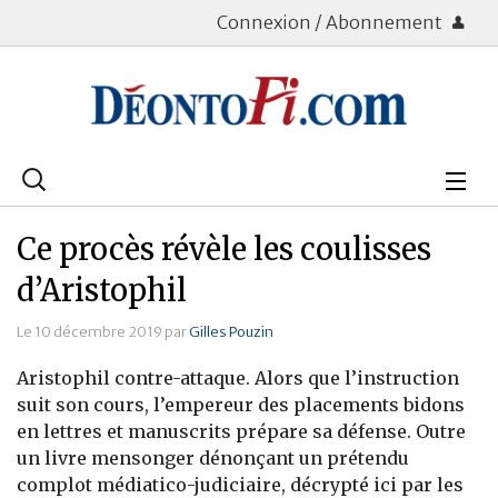
Connexion / Abonnement
Rechercher
:
Déontologie
Ce procès révèle les coulisses
Bourse
d’Aristophil
Placements
Le 10 décembre 2019 par
Gilles Pouzin
Aristophil contre-attaque. Alors que l’instruction
Assurance Vie
suit son cours, l’empereur des placements bidons
en lettres et manuscrits prépare sa défense. Outre
Patrimoine
un livre mensonger dénonçant un prétendu
Immobilier
complot médiatico-judiciaire, décrypté ici par les