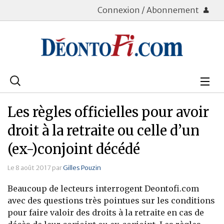
Connexion / Abonnement
Rechercher
:
Déontologie
Les règles officielles pour avoir
Bourse
droit à la retraite ou celle d’un
(ex-)conjoint décédé
Placements
Le 8 août 2017 par
Gilles Pouzin
Assurance Vie
Beaucoup de lecteurs interrogent Deontofi.com
Patrimoine
avec des questions très pointues sur les conditions
pour faire valoir des droits à la retraite en cas de
Immobilier