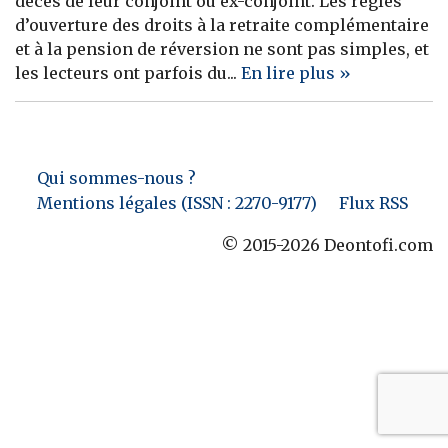
décès de leur conjoint ou ex-conjoint. Les règles
d’ouverture des droits à la retraite complémentaire
Banque
et à la pension de réversion ne sont pas simples, et
les lecteurs ont parfois du...
En lire plus »
Qui sommes-nous ?
Mentions légales (ISSN : 2270-9177)
Flux RSS
© 2015-2026 Deontofi.com