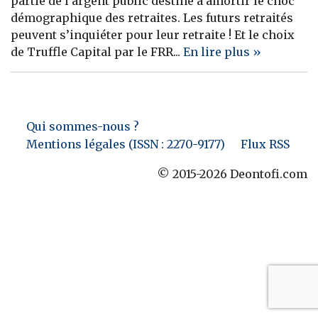
partie de l’argent public destiné à amortir le choc
démographique des retraites. Les futurs retraités
Banque
peuvent s’inquiéter pour leur retraite ! Et le choix
de Truffle Capital par le FRR...
En lire plus »
Qui sommes-nous ?
Mentions légales (ISSN : 2270-9177)
Flux RSS
© 2015-2026 Deontofi.com