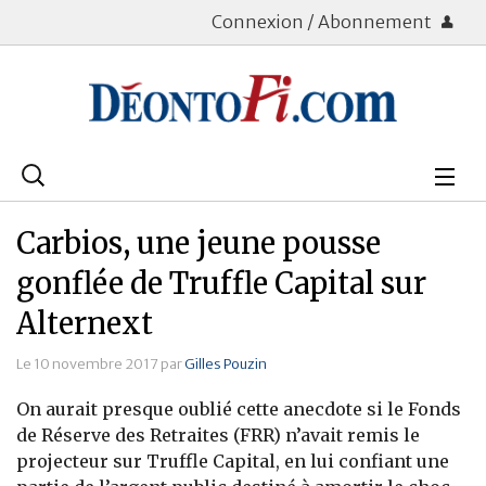
Connexion / Abonnement
Rechercher
:
Déontologie
Carbios, une jeune pousse
Bourse
gonflée de Truffle Capital sur
Alternext
Placements
Le 10 novembre 2017 par
Gilles Pouzin
Assurance Vie
On aurait presque oublié cette anecdote si le Fonds
Patrimoine
de Réserve des Retraites (FRR) n’avait remis le
projecteur sur Truffle Capital, en lui confiant une
Immobilier