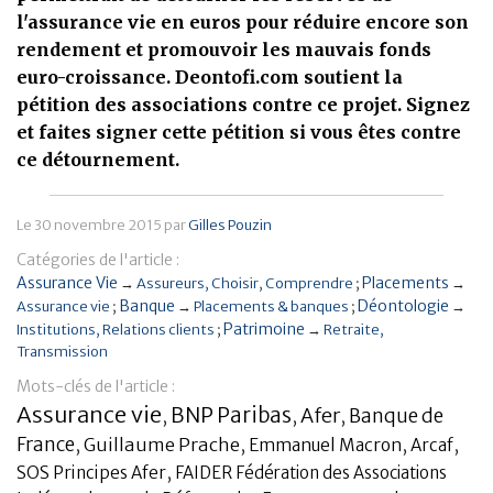
l'assurance vie en euros pour réduire encore son
Banque
rendement et promouvoir les mauvais fonds
euro-croissance. Deontofi.com soutient la
pétition des associations contre ce projet. Signez
et faites signer cette pétition si vous êtes contre
ce détournement.
Le
30 novembre 2015
par
Gilles Pouzin
Catégories de l'article :
Assurance Vie
Placements
→
Assureurs
Choisir
Comprendre
→
Banque
Déontologie
Assurance vie
→
Placements & banques
→
Patrimoine
Institutions
Relations clients
→
Retraite
Transmission
Mots-clés de l'article :
Assurance vie
BNP Paribas
Afer
Banque de
,
,
,
France
,
Guillaume Prache
,
,
,
Emmanuel Macron
Arcaf
,
SOS Principes Afer
FAIDER Fédération des Associations