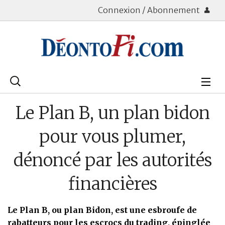
Connexion / Abonnement
Rechercher
:
Déontologie
Le Plan B, un plan bidon
Bourse
pour vous plumer,
Placements
dénoncé par les autorités
Assurance Vie
financières
Patrimoine
Le Plan B, ou plan Bidon, est une esbroufe de
Immobilier
rabatteurs pour les escrocs du trading, épinglée