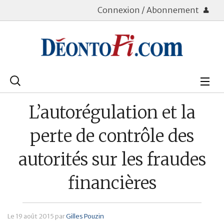
Connexion / Abonnement
Rechercher
:
Déontologie
L’autorégulation et la
Bourse
perte de contrôle des
Placements
autorités sur les fraudes
Assurance Vie
financières
Patrimoine
Immobilier
Le
19 août 2015
par
Gilles Pouzin