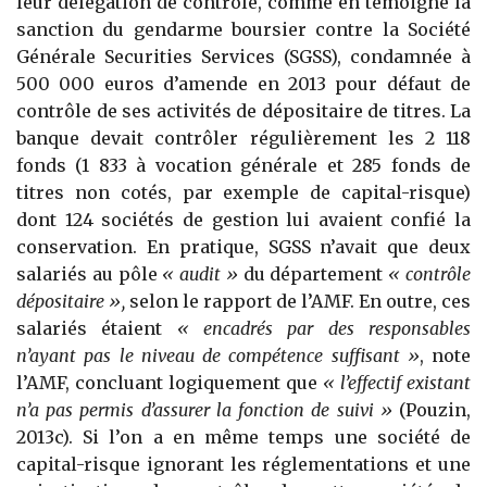
leur délégation de contrôle, comme en témoigne la
sanction du gendarme boursier contre la Société
Générale Securities Services (SGSS), condamnée à
500 000 euros d’amende en 2013 pour défaut de
contrôle de ses activités de dépositaire de titres. La
banque devait contrôler régulièrement les 2 118
fonds (1 833 à vocation générale et 285 fonds de
titres non cotés, par exemple de capital-risque)
dont 124 sociétés de gestion lui avaient confié la
conser­vation. En pratique, SGSS n’avait que deux
salariés au pôle
« audit »
du département
« contrôle
dépositaire »,
selon le rapport de l’AMF. En outre, ces
salariés étaient
« encadrés par des responsables
n’ayant pas le niveau de compétence suffisant »
, note
l’AMF, concluant logiquement que
« l’effec­tif existant
n’a pas permis d’assurer la fonction de suivi »
(Pouzin,
2013c). Si l’on a en même temps une société de
capital-risque ignorant les régle­mentations et une