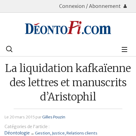
Connexion / Abonnement
Rechercher
:
Déontologie
La liquidation kafkaïenne
Bourse
des lettres et manuscrits
Placements
d’Aristophil
Assurance Vie
Le
20 mars 2015
par
Gilles Pouzin
Patrimoine
Catégories de l'article :
Immobilier
Déontologie
→
Gestion
Justice
Relations clients