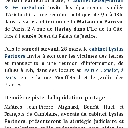
Demain,
samedi 21 mars
, le
cabinet Lecoq-Vallon
& Feron-Poloni
invite les épargnants spoliés
d’Aristophil à une réunion publique,
de 9h à 13h
,
dans la salle auditorium de la
Maison du Barreau
de Paris, 2-4 rue de Harlay dans l’île de la Cité
,
face à l’entrée Ouest du Palais de Justice.
Puis le
samedi suivant, 28 mars
, le
cabinet Lysias
Partners
invite à son tour les victimes des lettres
et manuscrits à une réunion d’information,
de
13h30 à 15h
, dans ses locaux au
39 rue Censier, à
Paris,
entre la rue Mouffetard et le Jardin des
Plantes.
Deuxième piste : la liquidation-partage
Maîtres Jean-Pierre Mignard, Benoît Huet et
François de Cambiaire,
avocats du cabinet Lysias
Partners, présenteront la stratégie judiciaire et