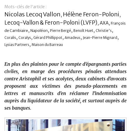
Mots-clés de l'article :
Banque
Nicolas Lecoq Vallon
Hélène Feron-Poloni
,
,
Lecoq-Vallon & Feron-Poloni (LVFP)
,
,
AXA
François
,
,
,
,
,
de Cambiaire
Napoléon
Pierre Bergé
Benoît Huet
Christie's
,
,
,
,
,
Coralis
Coralys
Gérard Phillippot
Amadeus
Jean-Pierre Mignard
,
Lysias Partners
Maison du Barreau
En plus des plaintes pour le compte d’épargnants parties
civiles, en marge des procédures pénales attendues
contre Aristophil et ses acolytes, deux cabinets d’avocats
proposent aux victimes des pseudo-placements en
lettres et manuscrits d’en réclamer l’indemnisation
auprès du liquidateur de la société, et surtout auprès de
ses banques.