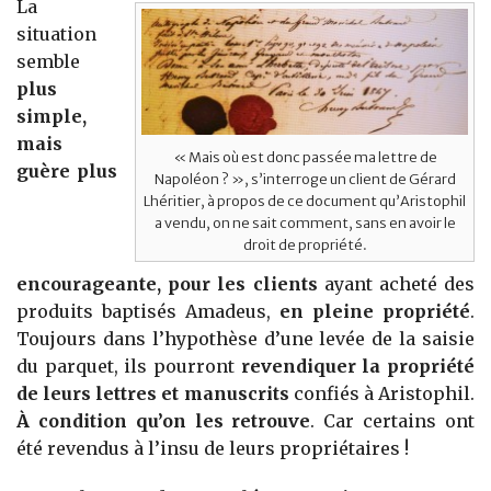
La
situation
semble
plus
simple,
mais
« Mais où est donc passée ma lettre de
guère plus
Napoléon ? », s’interroge un client de Gérard
Lhéritier, à propos de ce document qu’Aristophil
a vendu, on ne sait comment, sans en avoir le
droit de propriété.
encourageante, pour les clients
ayant acheté des
produits baptisés Amadeus,
en pleine propriété
.
Toujours dans l’hypothèse d’une levée de la saisie
du parquet, ils pourront
revendiquer la propriété
de leurs lettres et manuscrits
confiés à Aristophil.
À condition qu’on les retrouve
. Car certains ont
été revendus à l’insu de leurs propriétaires !