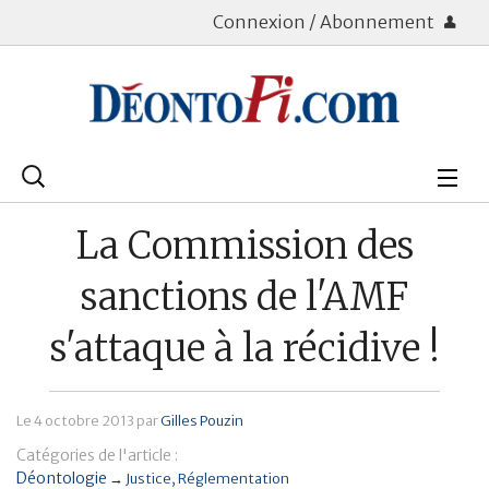
Connexion / Abonnement
Rechercher
:
Déontologie
La Commission des
Bourse
sanctions de l'AMF
Placements
s'attaque à la récidive !
Assurance Vie
Le
4 octobre 2013
par
Gilles Pouzin
Patrimoine
Catégories de l'article :
Immobilier
Déontologie
→
Justice
Réglementation