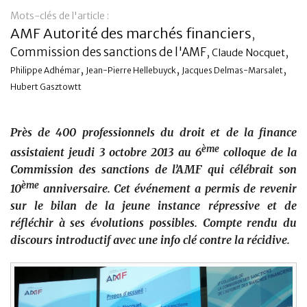
Mots-clés de l'article :
Banque
AMF Autorité des marchés financiers
,
Commission des sanctions de l'AMF
,
,
Claude Nocquet
,
,
,
Philippe Adhémar
Jean-Pierre Hellebuyck
Jacques Delmas-Marsalet
Hubert Gasztowtt
Près de 400 professionnels du droit et de la finance
ème
assistaient jeudi 3 octobre 2013 au 6
colloque de la
Commission des sanctions de l’AMF qui célébrait son
ème
10
anniversaire.
Cet événement
a permis de revenir
sur le bilan de la jeune instance répressive et de
réfléchir à ses évolutions possibles. Compte rendu du
discours introductif avec une info clé contre la récidive.