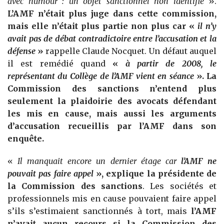
avec humour : un objet sanctionnel non identifié
».
L’AMF n’était plus juge dans cette commission,
mais elle n’était plus partie non plus car «
il n’y
avait pas de débat contradictoire entre l’accusation et la
défense
»
rappelle Claude Nocquet. Un défaut auquel
il est remédié quand
«
à partir de 2008, le
représentant du Collège de l’AMF vient en séance
». La
Commission des sanctions n’entend plus
seulement la plaidoirie des avocats défendant
les mis en cause, mais aussi les arguments
d’accusation recueillis par l’AMF dans son
enquête.
«
Il manquait encore un dernier étage car
l’AMF ne
pouvait pas faire appel
», explique la présidente de
la Commission des sanctions
. Les sociétés et
professionnels mis en cause pouvaient faire appel
s’ils s’estimaient sanctionnés à tort, mais
l’AMF
n’avait aucun recours si la Commission des