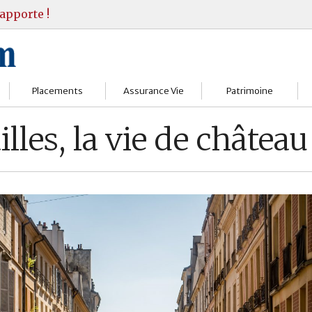
apporte !
Placements
Assurance Vie
Patrimoine
Bourses
Assureurs
Bilan Patrimoine
les, la vie de château
Fonds d’investissments
Choisir
Conseil Gestion
Assurance vie
Comprendre
Objectifs & stratégie
Livrets
Contrats
Retraite
Immobilier
Gérer
Transmission
Divers