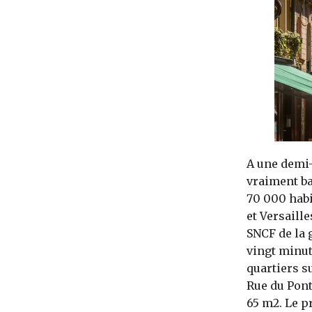
A une demi-h
vraiment ba
70 000 habit
et Versaill
SNCF de la 
vingt minut
quartiers s
Rue du Pont
65 m2. Le p