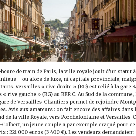
eure de train de Paris, la ville royale jouit d’un statut à 
nlieue – ou alors de luxe, ni capitale provinciale, malg
ants. Versailles « rive droite » (RD) est relié à la gare 
es « rive gauche » (RG) au RER C. Au Sud de la commune, 
gare de Versailles-Chantiers permet de rejoindre Mont
es. Avis aux amateurs : on fait encore des affaires dans 
ud de la ville Royale, vers Porchefontaine et Versailles-
-Colbert, un jeune couple a par exemple craqué pour ce
rix : 221 000 euros (3 400 €). Les vendeurs demandaient