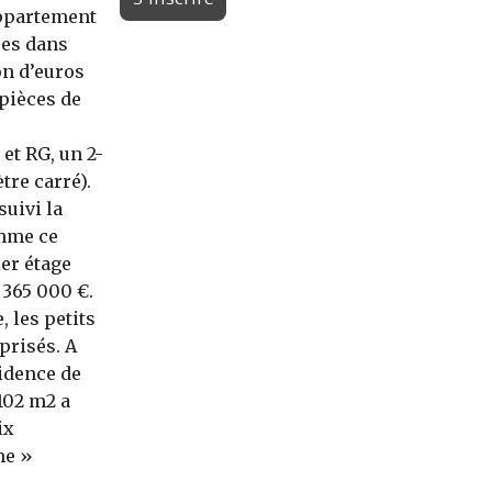
appartement
ées dans
on d’euros
 pièces de
et RG, un 2-
tre carré).
suivi la
omme ce
ier étage
 365 000 €.
, les petits
prisés. A
idence de
102 m2 a
ix
me »