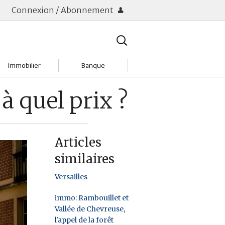
Connexion / Abonnement
Rechercher
:
Immobilier
Banque
Charges
Changer de banque
 à quel prix ?
Acheter
Comptes & Livrets
Investir
Emprunter
Articles
similaires
Location
Frais bancaires
Versailles
Tendances
Placements & banques
immo: Rambouillet et
Réclamations
Vallée de Chevreuse,
l'appel de la forêt