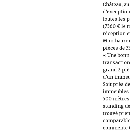
Château, au
d’exception
toutes les 
(7360 € le 
réception e
Montbauron,
pièces de 3
« Une bonne 
transaction
grand 2-piè
d’un immeub
Soit près d
immeubles c
500 mètres 
standing de
trouvé pren
comparable 
commente Ol