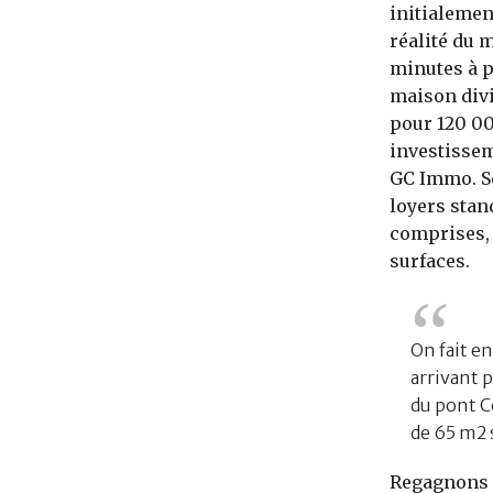
initialemen
réalité du 
minutes à p
maison divi
pour 120 00
investissem
GC Immo. Sel
loyers stan
comprises, 
surfaces.
On fait en
arrivant p
du pont C
de 65 m2 
Regagnons l