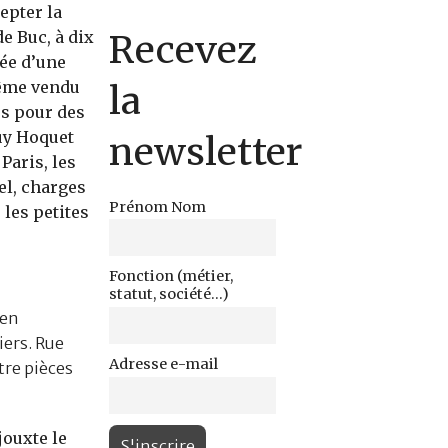
epter la
Recevez
e Buc, à dix
sée d’une
même vendu
la
és pour des
Guy Hoquet
newsletter
Paris, les
el, charges
Prénom Nom
les petites
Fonction (métier,
statut, société...)
 en
iers. Rue
Adresse e-mail
tre pièces
jouxte le