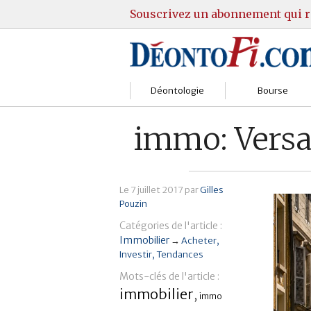
Souscrivez un abonnement qui r
Déontologie
Bourse
Sociétés
Courtiers
immo: Versail
Gestion
Guide Actions
Institutions
Guide Sicav
Le
7 juillet 2017
par
Gilles
Pouzin
Marchés
Stratégie
Catégories de l'article :
Immobilier
→
Acheter
Relations clients
Marchés
Investir
Tendances
Mots-clés de l'article :
Réglementation
Pratique et OST
immobilier
,
immo
Justice