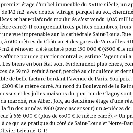
 premier étage d’un bel immeuble du XVIIIe siècle, un 
 de 142-m2, avec double-vitrage, parquet au sol, chemin
pièces et haut-plafonds moulurés s’est vendu 1,045 milli
mètre carré). Il comprenait trois petites chambres, trois
t une vue imprenable sur la cathédrale Saint-Louis. Rue
 à 600 mètres du Château et des gares de Versailles RD 
3 m2 à rénover a été acheté pour 150 000 € (4500 € le mè
affaire pour ce quartier central », estime l’agent qui a 
. Les biens en bon état sont évidemment plus chers, c
ces de 59 m2, refait à neuf, perché au cinquième et dern
le de belle facture bordant l’avenue de Paris. Son prix :
e 6200 € le mètre carré. Au nord du Boulevard de la Reine
ossus et les jolies maisons du quartier de Clagny sont 
du marché, rue Albert Joly, au deuxième étage d’une rés
 la fin des années 1960 (avec ascenseur) un 4-pièces de 
eur à 665 000 € (plus de 6500 € le mètre carré). « Un pr
à ce qui se pratique du côté de Saint-Louis et Notre-Da
ivier Lejeune. G. P.