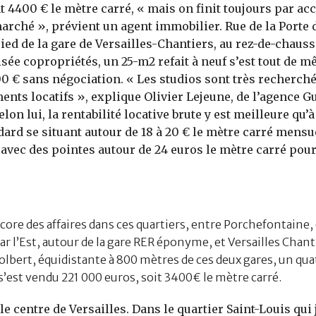
t 4400 € le mètre carré, « mais on finit toujours par acc
marché », prévient un agent immobilier. Rue de la Porte d
ied de la gare de Versailles-Chantiers, au rez-de-chaus
sée copropriétés, un 25-m2 refait à neuf s’est tout de 
0 € sans négociation. « Les studios sont très recherch
ents locatifs », explique Olivier Lejeune, de l’agence 
on lui, la rentabilité locative brute y est meilleure qu’à 
dard se situant autour de 18 à 20 € le mètre carré mensu
avec des pointes autour de 24 euros le mètre carré pour 
core des affaires dans ces quartiers, entre Porchefontaine,
ar l’Est, autour de la gare RER éponyme, et Versailles Chant
olbert, équidistante à 800 mètres de ces deux gares, un qua
s’est vendu 221 000 euros, soit 3400€ le mètre carré.
e centre de Versailles. Dans le quartier Saint-Louis qui 