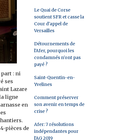
Le Quai de Corse
soutient SFR et casse la
Cour d'appel de
Versailles
Détournements de
l'Afer, pourquoi les
condamnés n'ont pas
payé ?
part : ni
Saint-Quentin-en-
ré ses
Yvelines
Saint Lazare
la ligne
Comment préserver
son avenir en temps de
parnasse en
crise ?
les
Chantiers.
Afer: 7 résolutions
 4-pièces de
indépendantes pour
l'AG 2019