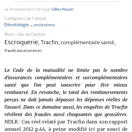
Banque
Le
16 septembre 2013
par
Gilles Pouzin
Catégories de l'article :
Déontologie
→
Institutions
Mots-clés de l'article :
Escroquerie
Tracfin
,
,
complémentaire santé
,
fraude aux assurances
Le Code de la mutualité ne limite pas le nombre
d’assurances complémentaires et surcomplémentaires
santé que l’on peut souscrire pour être mieux
remboursé. En revanche, le total des remboursements
perçus ne doit jamais dépasser les dépenses réelles de
l’assuré. Dans ce domaine aussi, les enquêtes de Tracfin
révèlent des fraudes aussi choquantes que grossières.
NDLR : Cas réel relaté par Tracfin dans son rapport
annuel 2012 p.44, à peine modifié ici par souci de