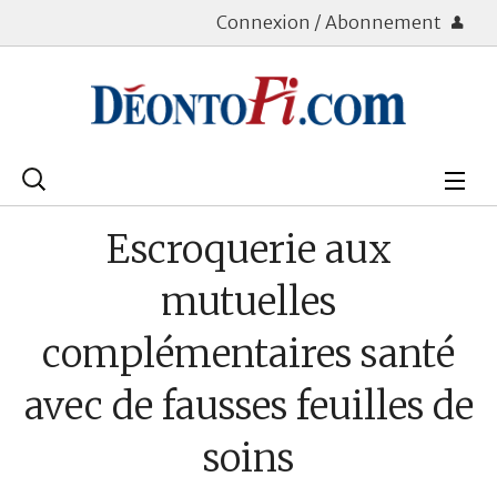
Connexion / Abonnement
Rechercher
:
Déontologie
Escroquerie aux
Bourse
mutuelles
Placements
complémentaires santé
Assurance Vie
avec de fausses feuilles de
Patrimoine
soins
Immobilier