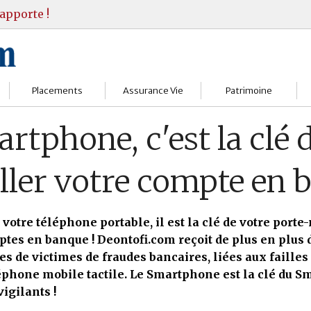
apporte !
Placements
Assurance Vie
Patrimoine
Bourses
Assureurs
Bilan Patrimoine
rtphone, c'est la clé
Fonds d’investissments
Choisir
Conseil Gestion
ller votre compte en 
Assurance vie
Comprendre
Objectifs & stratégie
Livrets
Contrats
Retraite
 votre téléphone portable, il est la clé de votre port
tes en banque ! Deontofi.com reçoit de plus en plus 
Immobilier
Gérer
Transmission
 de victimes de fraudes bancaires, liées aux failles 
éphone mobile tactile. Le Smartphone est la clé du Sm
Divers
vigilants !