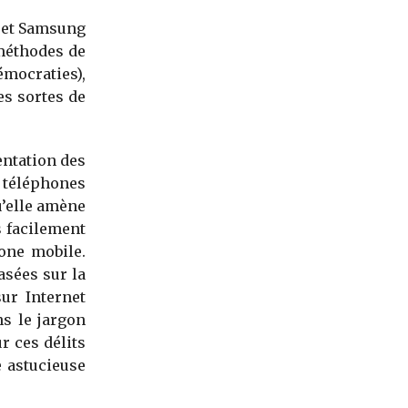
 et Samsung
 méthodes de
émocraties),
es sortes de
entation des
 téléphones
u’elle amène
s facilement
one mobile.
asées sur la
ur Internet
ns le jargon
ur ces délits
e astucieuse