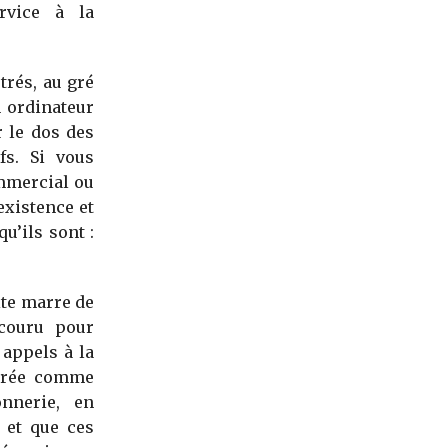
rvice à la
trés, au gré
n ordinateur
r le dos des
fs. Si vous
mmercial ou
existence et
u’ils sont :
ite marre de
couru pour
appels à la
strée comme
onnerie, en
 et que ces