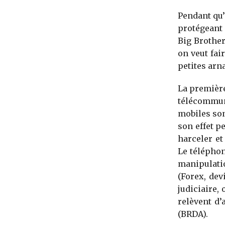
Pendant qu
protégeant 
Big Brother
on veut fai
petites arn
La première
télécommun
mobiles son
son effet p
harceler e
Le téléphon
manipulati
(Forex, dev
judiciaire,
relèvent d’
(BRDA).