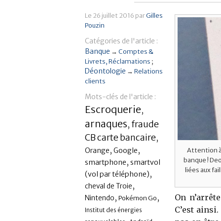
Le
26 juillet 2016
par
Gilles
Pouzin
Catégories de l'article :
Banque
→
Comptes &
Livrets
Réclamations
Déontologie
→
Relations
clients
Mots-clés de l'article :
Escroquerie
,
arnaques
fraude
,
CB carte bancaire
,
,
,
Attention à
Orange
Google
banque ! De
,
smartphone
smartvol
liées aux fa
,
(vol par téléphone)
,
cheval de Troie
On n’arrêt
,
,
Nintendo
Pokémon Go
C’est ainsi.
Institut des énergies