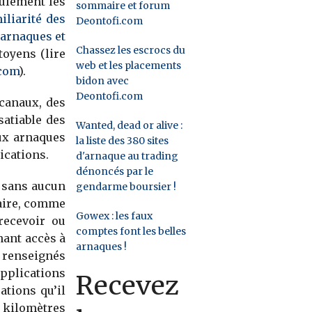
eulement les
sommaire et forum
iliarité des
Deontofi.com
 arnaques et
Chassez les escrocs du
toyens (lire
web et les placements
.com
).
bidon avec
Deontofi.com
canaux, des
satiable des
Wanted, dead or alive :
aux arnaques
la liste des 380 sites
ications.
d'arnaque au trading
dénoncés par le
t sans aucun
gendarme boursier !
laire, comme
Gowex : les faux
recevoir ou
comptes font les belles
nant accès à
arnaques !
t renseignés
applications
Recevez
ations qu’il
 kilomètres