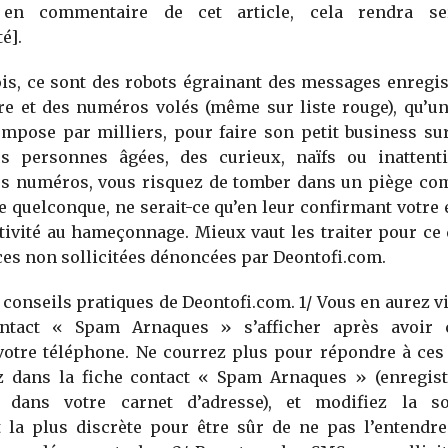
 en commentaire de cet article, cela rendra se
é].
is, ce sont des robots égrainant des messages enregis
re et des numéros volés (même sur liste rouge), qu’u
mpose par milliers, pour faire son petit business su
es personnes âgées, des curieux, naïfs ou inattenti
es numéros, vous risquez de tomber dans un piège co
 quelconque, ne serait-ce qu’en leur confirmant votre 
tivité au hameçonnage. Mieux vaut les traiter pour ce q
es non sollicitées dénoncées par Deontofi.com.
 conseils pratiques de Deontofi.com. 1/ Vous en aurez v
ontact « Spam Arnaques » s’afficher après avoir 
votre téléphone. Ne courrez plus pour répondre à ces 
ez dans la fiche contact « Spam Arnaques » (enregi
 dans votre carnet d’adresse), et modifiez la s
t la plus discrète pour être sûr de ne pas l’entendre