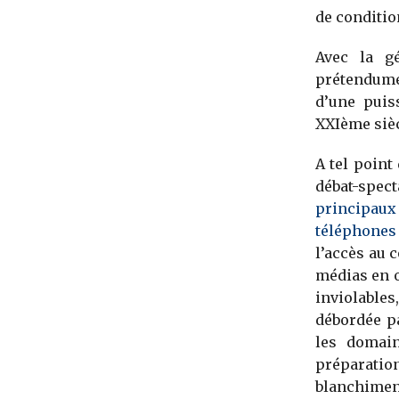
de condition
Avec la gé
prétendume
d’une puis
XXIème sièc
A tel point
débat-spec
principaux 
téléphones 
l’accès au 
médias en on
inviolables
débordée pa
les domai
préparatio
blanchiment