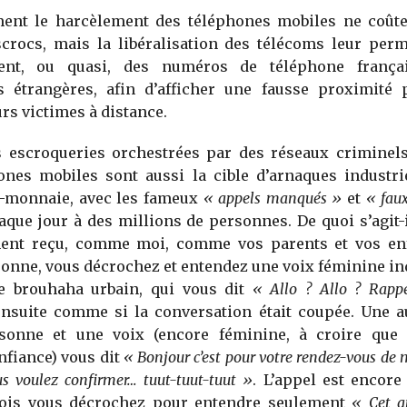
ent le harcèlement des téléphones mobiles ne coût
scrocs, mais la libéralisation des télécoms leur perm
nt, ou quasi, des numéros de téléphone frança
s étrangères, afin d’afficher une fausse proximité
rs victimes à distance.
s escroqueries orchestrées par des réseaux criminels
ones mobiles sont aussi la cible d’arnaques industrie
e-monnaie, avec les fameux
« appels manqués »
et
« fau
que jour à des millions de personnes. De quoi s’agit-
ent reçu, comme moi, comme vos parents et vos enf
onne, vous décrochez et entendez une voix féminine i
e brouhaha urbain, qui vous dit
« Allo ? Allo ? Rapp
ensuite comme si la conversation était coupée. Une au
sonne et une voix (encore féminine, à croire que 
nfiance) vous dit
« Bonjour c’est pour votre rendez-vous de 
us voulez confirmer… tuut-tuut-tuut »
. L’appel est encor
fois vous décrochez pour entendre seulement
« Cet a