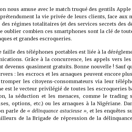
’on nous amuse avec le match truqué des gentils Apple
prétendument la vie privée de leurs clients, face aux
 des régimes totalitaires (et des services secrets des d
re oublier combien ces smartphones sont la clé de tout
aques et grandes escroqueries.
 faille des téléphones portables est liée à la déréglem
ications. Grâce à la concurrence, les appels vers les
t devenus quasiment gratuits. Bonne nouvelle ! Sauf q
ervers : les escrocs et les arnaques peuvent encore plu
t tromper les citoyens-consommateurs via leur téléph
e est le vecteur privilégié de toutes les escroqueries b
on, la séduction et les menaces, comme le trading s
ises, options, etc.) ou les arnaques à la Nigériane. Da
 on parle de
« délinquance astucieuse »
, et les enquêtes s
ailleurs de la Brigade de répression de la délinquanc