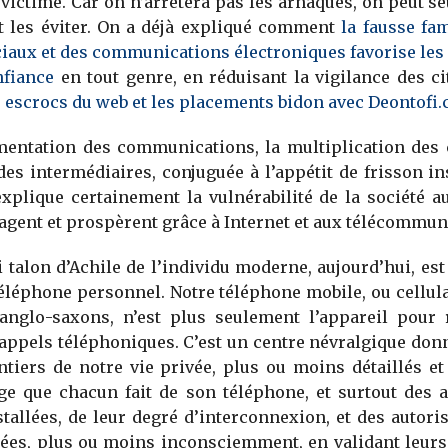
 victime. Car on n’arrêtera pas les arnaques, on peut s
t les éviter. On a déjà expliqué comment
la fausse fam
iaux et des communications électroniques favorise les
nfiance
en tout genre, en réduisant la vigilance des ci
 escrocs du web et les placements bidon avec Deontofi
mentation des communications, la multiplication des 
des intermédiaires, conjuguée à l’appétit de frisson in
explique certainement la vulnérabilité de la société 
agent et prospèrent grâce à Internet et aux télécommun
i talon d’Achile de l’individu moderne, aujourd’hui, es
éléphone personnel. Notre téléphone mobile, ou cellu
 anglo-saxons, n’est plus seulement l’appareil pour 
appels téléphoniques. C’est un centre névralgique don
tiers de notre vie privée, plus ou moins détaillés e
ge que chacun fait de son téléphone, et surtout des 
nstallées, de leur degré d’interconnexion, et des autoris
nées, plus ou moins inconsciemment, en validant leurs