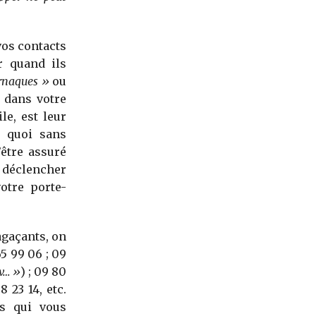
vos contacts
r quand ils
rnaques »
ou
e dans votre
le, est leur
e quoi sans
être assuré
t déclencher
otre porte-
gaçants, on
5 99 06 ; 09
dv… »
) ; 09 80
8 23 14, etc.
os qui vous