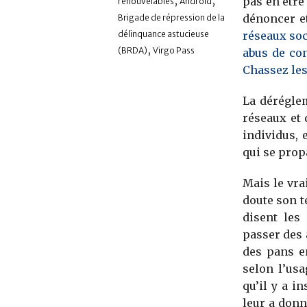
,
,
pas en être
renouvelables
Androïd
dénoncer e
Brigade de répression de la
réseaux soc
délinquance astucieuse
,
(BRDA)
Virgo Pass
abus de co
Chassez les
La dérégle
réseaux et 
individus, 
qui se prop
Mais le vra
doute son t
disent les
passer des 
des pans en
selon l’usa
qu’il y a i
leur a don