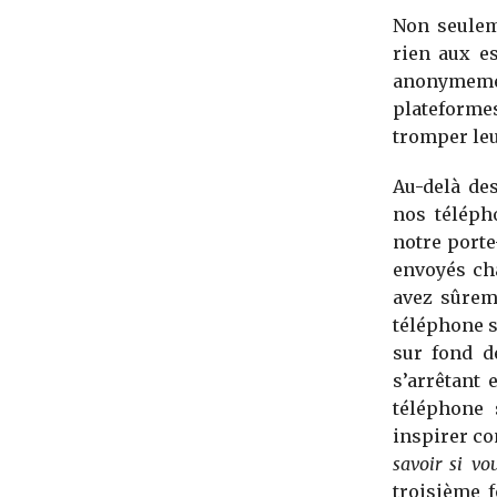
Non seulem
rien aux e
anonymeme
plateforme
tromper leu
Au-delà de
nos téléph
notre port
envoyés cha
avez sûrem
téléphone s
sur fond d
s’arrêtant 
téléphone 
inspirer co
savoir si vo
troisième 