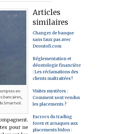
Articles
similaires
Changer de banque
sans faux pas avec
Deontofi.com
Réglementation et
déontologie financière
: Les réclamations des
clients maltraitées !
Visites mystères :
s comptes en
s bancaires,
Comment sont vendus
 du Smartvol.
les placements ?
Escrocs du trading
compagnent.
forex et arnaques aux
otes pour ne
placements bidon :