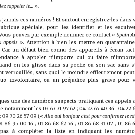
llez rappeler le… »
.
 jamais ces numéros ! Et surtout enregistrez-les dans 
ubrique spéciale, pour les identifier et les esquive
. Vous pouvez par exemple nommer ce contact
« Spam A
 appels »
. Attention à bien les mettre en quarantain
 Car un défaut bien connu des appareils à écran tacti
endance à appeler n’importe qui ou faire n’import
quand on les glisse dans sa poche ou son sac sans s’
ent verrouillés, sans quoi le moindre effleurement peu
uo involontaire, ou un préjudice plus grave pour v
ques uns des numéros suspects pratiquant ces appels a
e notamment les 03 67 71 97 62 ; 04 22 65 40 36 ; 04 22 6
; 09 70 26 57 09 (
« Allo oui bonjour c’est pour confirmer le r
1 86 95 00 16 ; 01 86 68 62 76 ; 01 86 68 31 07 ; 01 86 6
 pas à compléter la liste en indiquant les numér