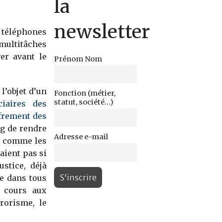
la
newsletter
 téléphones
multitâches
er avant le
Prénom Nom
l’objet d’un
Fonction (métier,
statut, société...)
ciaires des
ffrement des
ng de rendre
Adresse e-mail
e, comme les
taient pas si
ustice, déjà
ée dans tous
 cours aux
rorisme, le