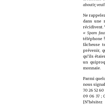
aboutir, veui
Ne rappelez
dans une r
récidivent
« Spam faux
téléphone !
fâcheuse t
prévenir, 
qu’ils étai
un quiproq
monnaie.
Parmi quel
nous signal
70 26 52 60 
09 06 37 ; 0
[N’hésitez