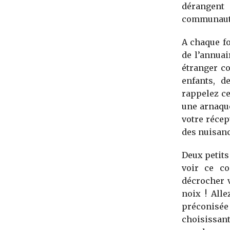
dérangent
communaut
A chaque fo
de l’annuai
étranger co
enfants, d
rappelez c
une arnaque
votre récep
des nuisanc
Deux petits
voir ce c
décrocher 
noix ! All
préconisée
choisissan