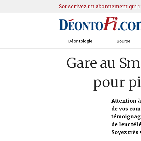
Souscrivez un abonnement qui r
Déontologie
Bourse
Sociétés
Courtiers
Gare au Sma
Gestion
Guide Actions
pour pi
Institutions
Guide Sicav
Marchés
Stratégie
Attention à
de vos comp
Relations clients
Marchés
témoignages
de leur tél
Réglementation
Pratique et OST
Soyez très 
Justice