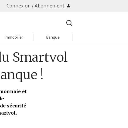
Connexion / Abonnement
Rechercher
:
Immobilier
Banque
Charges
Changer de banque
 du Smartvol
Acheter
Comptes & Livrets
banque !
Investir
Emprunter
Location
Frais bancaires
e-monnaie et
de
Tendances
Placements & banques
de sécurité
artvol.
Réclamations