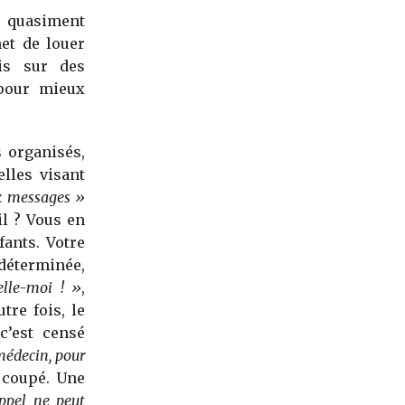
e quasiment
et de louer
is sur des
 pour mieux
 organisés,
lles visant
x messages »
il ? Vous en
ants. Votre
ndéterminée,
elle-moi ! »
,
tre fois, le
c’est censé
médecin, pour
e coupé. Une
ppel ne peut