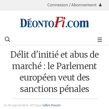
Connexion / Abonnement
Rechercher
:
Déontologie
Délit d'initié et abus de
Bourse
marché : le Parlement
Placements
européen veut des
Assurance Vie
sanctions pénales
Patrimoine
Immobilier
Le
18 septembre 2013
par
Gilles Pouzin