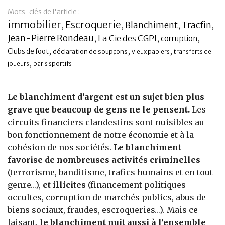
Mots-clés de l'article :
Banque
immobilier
Escroquerie
Blanchiment
Tracfin
,
,
,
,
Jean-Pierre Rondeau
,
La Cie des CGPI
,
,
corruption
,
,
,
Clubs de foot
déclaration de soupçons
vieux papiers
transferts de
,
joueurs
paris sportifs
Le blanchiment d’argent est un sujet bien plus
grave que beaucoup de gens ne le pensent.
Les
circuits financiers clandestins sont nuisibles au
bon fonctionnement de notre économie et à la
cohésion de nos sociétés.
Le blanchiment
favorise de nombreuses activités criminelles
(terrorisme, banditisme, trafics humains et en tout
genre…),
et illicites
(financement politiques
occultes, corruption de marchés publics, abus de
biens sociaux, fraudes, escroqueries…). Mais ce
faisant,
le blanchiment nuit aussi à l’ensemble