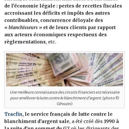
de l’économie légale : pertes de recettes fiscales
accroissant les déficits et impôts des autres
contribuables, concurrence déloyale des
«
blanchisseurs
» et de leurs clients par rapport
aux acteurs économiques respectueux des
règlementations
, etc.
Une meilleure connaissance des circuits financiers est nécessaire
pour améliorer la lutte contre le blanchiment d’argent.
(photo ©
GPouzin)
Tracfin
, le service français de lutte contre le
blanchiment d’argent sale
, a été créé dès
1990 à
la suite d’un sommet du G7
où les dirigeants des