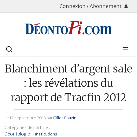
Connexion / Abonnement
Rechercher
:
Déontologie
Blanchiment d’argent sale
Bourse
: les révélations du
Placements
rapport de Tracfin 2012
Assurance Vie
Le
17 septembre 2013
par
Gilles Pouzin
Patrimoine
Catégories de l'article :
Immobilier
Déontologie
→
Institutions