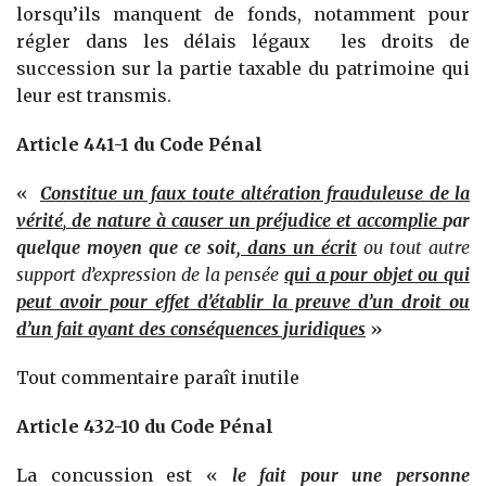
lorsqu’ils manquent de fonds, notamment pour
régler dans les délais légaux les droits de
succession sur la partie taxable du patrimoine qui
leur est transmis.
Article 441-1 du Code Pénal
«
Constitue un faux toute altération frauduleuse de la
vérité
,
de nature à causer un préjudice et accomplie
par
quelque moyen que ce soit,
dans un écrit
ou tout autre
support d’expression de la pensée
qui a pour objet ou qui
peut avoir pour effet d’établir la preuve d’un droit ou
d’un fait ayant des conséquences juridiques
»
Tout commentaire paraît inutile
Article 432-10 du Code Pénal
La concussion est «
le fait pour une personne