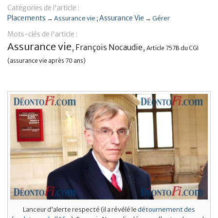
Catégories de l'article :
Banque
Placements
Assurance Vie
→
Assurance vie
→
Gérer
Mots-clés de l'article :
Assurance vie
,
François Nocaudie
,
Article 757B du CGI
(assurance vie après 70 ans)
Lanceur d’alerte respecté (il a révélé le
détournement des