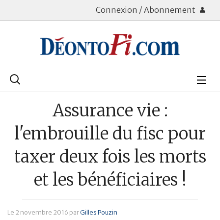
Connexion / Abonnement
Rechercher
:
Déontologie
Assurance vie :
Bourse
l'embrouille du fisc pour
Placements
taxer deux fois les morts
Assurance Vie
et les bénéficiaires !
Patrimoine
Immobilier
Le
2 novembre 2016
par
Gilles Pouzin