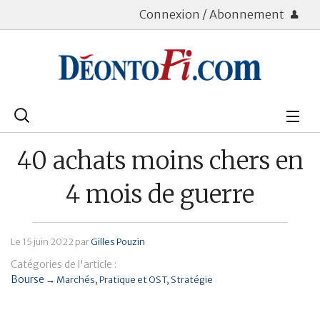
Connexion / Abonnement
Rechercher
:
Déontologie
40 achats moins chers en
Bourse
4 mois de guerre
Placements
Le
15 juin 2022
par
Gilles Pouzin
Assurance Vie
Catégories de l'article :
Patrimoine
Bourse
→
Marchés
Pratique et OST
Stratégie
Immobilier