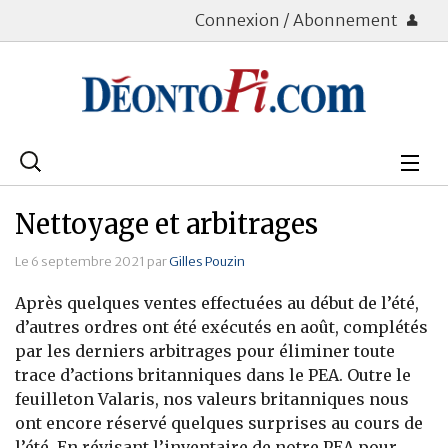
Connexion / Abonnement
Rechercher
:
Déontologie
Nettoyage et arbitrages
Bourse
Le 6 septembre 2021 par
Gilles Pouzin
Placements
Après quelques ventes effectuées au début de l’été,
d’autres ordres ont été exécutés en août, complétés
Assurance Vie
par les derniers arbitrages pour éliminer toute
trace d’actions britanniques dans le PEA. Outre le
Patrimoine
feuilleton Valaris, nos valeurs britanniques nous
ont encore réservé quelques surprises au cours de
Immobilier
l’été. En révisant l’inventaire de notre PEA pour