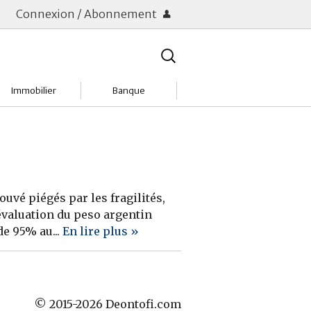
Connexion / Abonnement
Rechercher
:
Immobilier
Banque
Charges
Changer de banque
Acheter
Comptes & Livrets
Investir
Emprunter
uvé piégés par les fragilités,
évaluation du peso argentin
Location
Frais bancaires
de 95% au...
En lire plus »
Tendances
Placements & banques
Réclamations
© 2015-2026 Deontofi.com