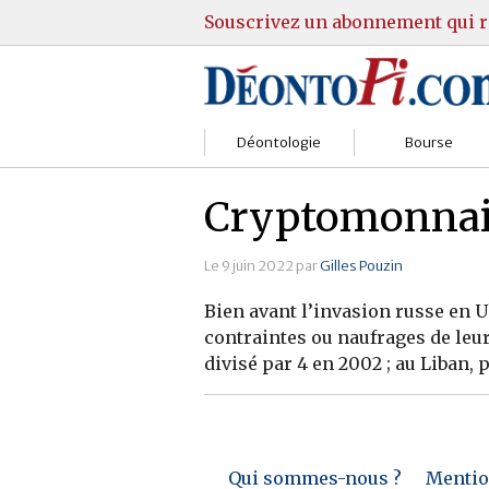
Souscrivez un abonnement qui r
Déontologie
Bourse
Sociétés
Courtiers
Cryptomonnaies
Gestion
Guide Actions
Le 9 juin 2022 par
Gilles Pouzin
Institutions
Guide Sicav
Bien avant l’invasion russe en U
contraintes ou naufrages de leu
Marchés
Stratégie
divisé par 4 en 2002 ; au Liban, p
Relations clients
Marchés
Réglementation
Pratique et OST
Qui sommes-nous ?
Mention
Justice