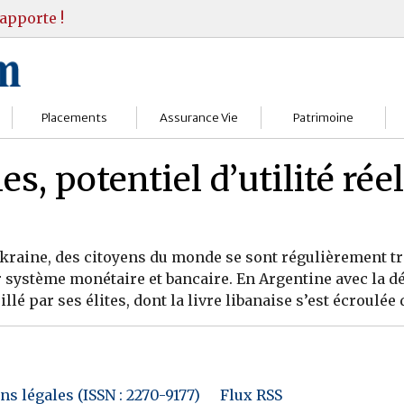
apporte !
Placements
Assurance Vie
Patrimoine
Bourses
Assureurs
Bilan Patrimoine
, potentiel d’utilité réel
Fonds d’investissments
Choisir
Conseil Gestion
Assurance vie
Comprendre
Objectifs & stratégie
kraine, des citoyens du monde se sont régulièrement tro
r système monétaire et bancaire. En Argentine avec la d
Livrets
Contrats
Retraite
illé par ses élites, dont la livre libanaise s’est écroulée 
Immobilier
Gérer
Transmission
Divers
s légales (ISSN : 2270-9177)
Flux RSS