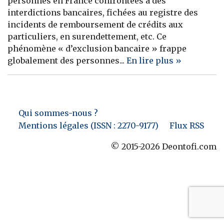
personnes en France confrontées à des
interdictions bancaires, fichées au registre des
Banque
incidents de remboursement de crédits aux
particuliers, en surendettement, etc. Ce
phénomène « d’exclusion bancaire » frappe
globalement des personnes...
En lire plus »
Qui sommes-nous ?
Mentions légales (ISSN : 2270-9177)
Flux RSS
© 2015-2026 Deontofi.com