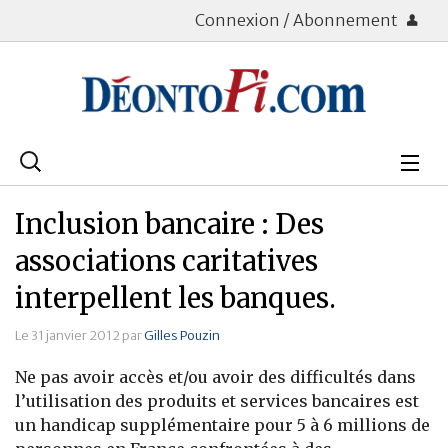
Connexion / Abonnement
Rechercher
:
Déontologie
Inclusion bancaire : Des
Bourse
associations caritatives
interpellent les banques.
Placements
Le 31 janvier 2012 par
Gilles Pouzin
Assurance Vie
Ne pas avoir accès et/ou avoir des difficultés dans
Patrimoine
l’utilisation des produits et services bancaires est
un handicap supplémentaire pour 5 à 6 millions de
Immobilier