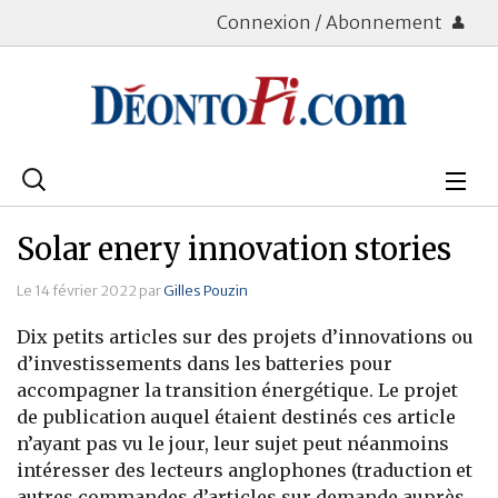
Connexion / Abonnement
Rechercher
:
Déontologie
Solar enery innovation stories
Bourse
Le 14 février 2022 par
Gilles Pouzin
Placements
Dix petits articles sur des projets d’innovations ou
d’investissements dans les batteries pour
Assurance Vie
accompagner la transition énergétique. Le projet
de publication auquel étaient destinés ces article
Patrimoine
n’ayant pas vu le jour, leur sujet peut néanmoins
intéresser des lecteurs anglophones (traduction et
Immobilier
autres commandes d’articles sur demande auprès