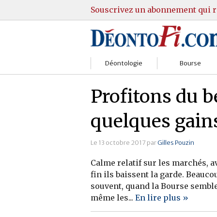
Souscrivez un abonnement qui r
Déontologie
Bourse
Sociétés
Courtiers
Profitons du 
Gestion
Guide Actions
quelques gains 
Institutions
Guide Sicav
Le 13 octobre 2017 par
Gilles Pouzin
Marchés
Stratégie
Calme relatif sur les marchés, 
Relations clients
Marchés
fin ils baissent la garde. Beauc
souvent, quand la Bourse sembl
Réglementation
Pratique et OST
même les...
En lire plus »
Justice