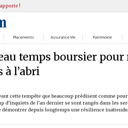
apporte !
Placements
Assurance Vie
Patrimoine
Bourses
Assureurs
Bilan Patrimoine
beau temps boursier pour
Fonds d’investissments
Choisir
Conseil Gestion
à l’abri
Assurance vie
Comprendre
Objectifs & stratégie
Livrets
Contrats
Retraite
avant cette tempête que beaucoup prédisent comme pour c
Immobilier
Gérer
Transmission
oup d’inquiets de l’an dernier se sont rangés dans les s
e démontrer depuis longtemps une résilience inattendue
Divers