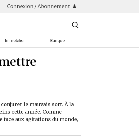
Connexion / Abonnement
Rechercher
:
Immobilier
Banque
Charges
Changer de banque
 mettre
Acheter
Comptes & Livrets
Investir
Emprunter
Location
Frais bancaires
onjurer le mauvais sort. À la
Tendances
Placements & banques
ereins cette année. Comme
 face aux agitations du monde,
Réclamations