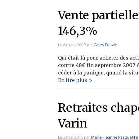
Vente partiell
146,3%
Le 6 mars 2017 par
Gilles Pouzin
Qui était là pour acheter des ac
contre 48€ fin septembre 2007 ? 
céder à la panique, quand la situ
En lire plus »
Retraites chap
Varin
Le 2 mai 2015 par
Marie-Jeanne Pasquette