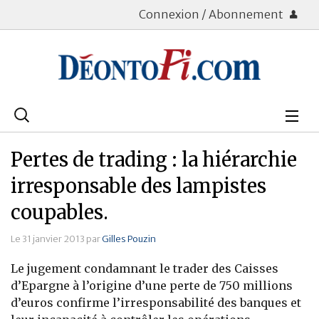
Connexion / Abonnement
Rechercher
:
Déontologie
Pertes de trading : la hiérarchie
Bourse
irresponsable des lampistes
coupables.
Placements
Le 31 janvier 2013 par
Gilles Pouzin
Assurance Vie
Le jugement condamnant le trader des Caisses
Patrimoine
d’Epargne à l’origine d’une perte de 750 millions
d’euros confirme l’irresponsabilité des banques et
Immobilier