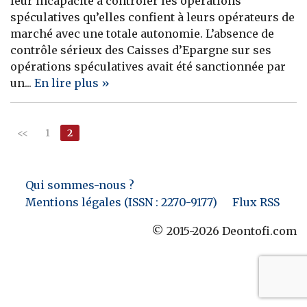
leur incapacité à contrôler les opérations
spéculatives qu’elles confient à leurs opérateurs de
Banque
marché avec une totale autonomie. L’absence de
contrôle sérieux des Caisses d’Epargne sur ses
opérations spéculatives avait été sanctionnée par
un...
En lire plus »
<<
1
2
Qui sommes-nous ?
Mentions légales (ISSN : 2270-9177)
Flux RSS
© 2015-2026 Deontofi.com