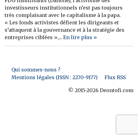
PDG insuffisants (Danone), l’activisme des
investisseurs institutionnels n’est pas toujours
Banque
très complaisant avec le capitalisme à la papa.
« Les fonds activistes défient les dirigeants et
s’attaquent à la gouvernance et à la stratégie des
entreprises ciblées »,...
En lire plus »
Qui sommes-nous ?
Mentions légales (ISSN : 2270-9177)
Flux RSS
© 2015-2026 Deontofi.com