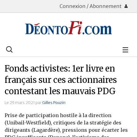
Connexion / Abonnement
Rechercher
:
Déontologie
Fonds activistes: 1er livre en
Bourse
français sur ces actionnaires
contestant les mauvais PDG
Placements
Le 29 mars 2021 par
Gilles Pouzin
Assurance Vie
Prise de participation hostile à la direction
Patrimoine
(Unibail-Westfield), critiques de la stratégie des
dirigeants (Lagardère), pressions pour écarter les
Immobilier