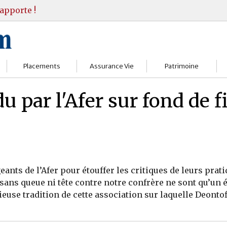
apporte !
Placements
Assurance Vie
Patrimoine
Bourses
Assureurs
Bilan Patrimoine
u par l'Afer sur fond de
Fonds d’investissments
Choisir
Conseil Gestion
Assurance vie
Comprendre
Objectifs & stratégie
Livrets
Contrats
Retraite
eants de l’Afer pour étouffer les critiques de leurs prat
Immobilier
Gérer
Transmission
 sans queue ni tête contre notre confrère ne sont qu’un 
ieuse tradition de cette association sur laquelle Deontofi
Divers