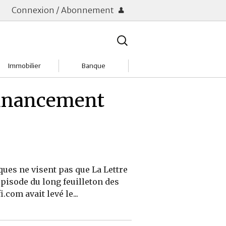
Connexion / Abonnement
Rechercher
:
Immobilier
Banque
Charges
Changer de banque
 financement
Acheter
Comptes & Livrets
Investir
Emprunter
Location
Frais bancaires
iques ne visent pas que La Lettre
Tendances
Placements & banques
épisode du long feuilleton des
.com avait levé le...
Réclamations