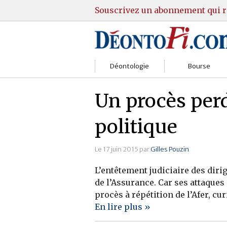
Souscrivez un abonnement qui r
Déontologie
Bourse
Sociétés
Courtiers
Un procès perd
Gestion
Guide Actions
politique
Institutions
Guide Sicav
Le 17 juin 2015 par
Gilles Pouzin
Marchés
Stratégie
L’entêtement judiciaire des dirig
Relations clients
Marchés
de l’Assurance. Car ses attaques
procès à répétition de l’Afer, cur
Réglementation
Pratique et OST
En lire plus »
Justice