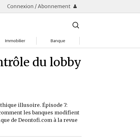
Connexion / Abonnement
Rechercher
:
Immobilier
Banque
Charges
Changer de banque
ntrôle du lobby
Acheter
Comptes & Livrets
Investir
Emprunter
Location
Frais bancaires
thique illusoire. Épisode 7:
Tendances
Placements & banques
e comment les banques modifient
ique de Deontofi.com à la revue
Réclamations