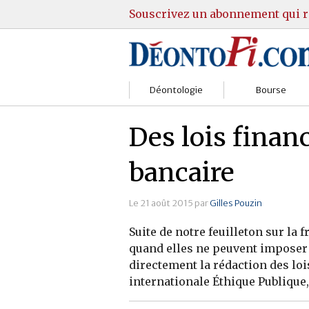
Souscrivez un abonnement qui r
Déontologie
Bourse
Sociétés
Courtiers
Des lois finan
Gestion
Guide Actions
bancaire
Institutions
Guide Sicav
Le 21 août 2015 par
Gilles Pouzin
Marchés
Stratégie
Suite de notre feuilleton sur la
Relations clients
Marchés
quand elles ne peuvent imposer 
directement la rédaction des loi
Réglementation
Pratique et OST
internationale Éthique Publique,
Justice