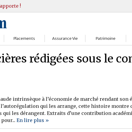
apporte !
Placements
Assurance Vie
Patrimoine
Bourses
Assureurs
Bilan Patrimoine
cières rédigées sous le co
Fonds d’investissments
Choisir
Conseil Gestion
Assurance vie
Comprendre
Objectifs & stratégie
Livrets
Contrats
Retraite
 fraude intrinsèque à l’économie de marché rendant son é
Immobilier
Gérer
Transmission
l’autorégulation qui les arrange, cette histoire montr
s qui les dérangent. Extraits d’une contribution académ
Divers
 pour...
En lire plus »