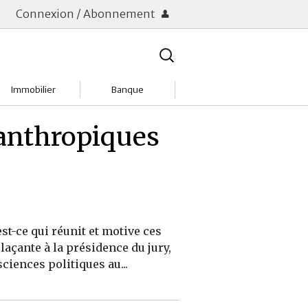
Connexion / Abonnement
Rechercher
:
Immobilier
Banque
Charges
Changer de banque
lanthropiques
Acheter
Comptes & Livrets
Investir
Emprunter
Location
Frais bancaires
st-ce qui réunit et motive ces
Tendances
Placements & banques
açante à la présidence du jury,
ciences politiques au...
Réclamations