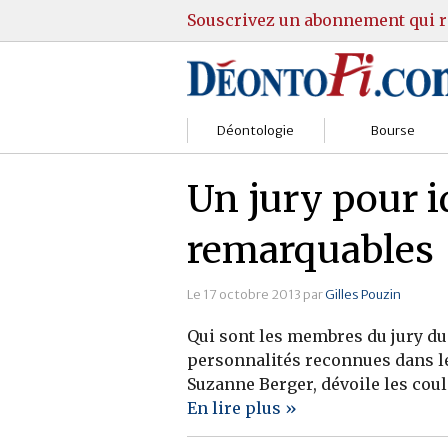
Souscrivez un abonnement qui r
Déontologie
Bourse
Sociétés
Courtiers
Un jury pour i
Gestion
Guide Actions
remarquables
Institutions
Guide Sicav
Le 17 octobre 2013 par
Gilles Pouzin
Marchés
Stratégie
Qui sont les membres du jury du 
Relations clients
Marchés
personnalités reconnues dans le
Suzanne Berger, dévoile les coul
Réglementation
Pratique et OST
En lire plus »
Justice