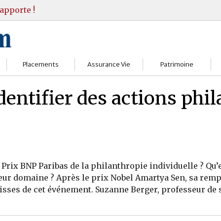
apporte !
Placements
Assurance Vie
Patrimoine
Bourses
Assureurs
Bilan Patrimoine
dentifier des actions phi
Fonds d’investissments
Choisir
Conseil Gestion
Assurance vie
Comprendre
Objectifs & stratégie
Livrets
Contrats
Retraite
Prix BNP Paribas de la philanthropie individuelle ? Qu’e
Immobilier
Gérer
Transmission
ur domaine ? Après le prix Nobel Amartya Sen, sa rempl
isses de cet événement. Suzanne Berger, professeur de s
Divers