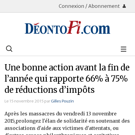
Connexion / Abonnement
Rechercher
:
Déontologie
Une bonne action avant la fin de
Bourse
l’année qui rapporte 66% à 75%
de réductions d’impôts
Placements
Le 15 novembre 2015 par
Gilles Pouzin
Assurance Vie
Après les massacres du vendredi 13 novembre
Patrimoine
2015,prolongez l'élan de solidarité en soutenant des
associations d'aide aux victimes d'attentats, ou
Immobilier