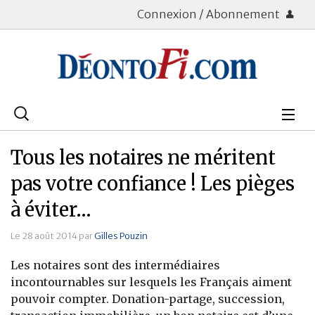
Connexion / Abonnement
Rechercher
:
Déontologie
Tous les notaires ne méritent
Bourse
pas votre confiance ! Les pièges
à éviter…
Placements
Le 28 août 2014 par
Gilles Pouzin
Assurance Vie
Les notaires sont des intermédiaires
Patrimoine
incontournables sur lesquels les Français aiment
pouvoir compter. Donation-partage, succession,
Immobilier