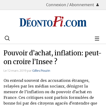
Connexion / Abonnement
Rechercher
:
Déontologie
Pouvoir d’achat, inflation: peut-
Bourse
on croire l’Insee ?
Placements
Le 12 mars 2019 par
Gilles Pouzin
On entend souvent des accusations étranges,
Assurance Vie
relayées par les médias sociaux, dénigrer la
mesure de l’inflation ou du pouvoir d’achat en
Patrimoine
France. Ces critiques sont parfois formulées de
Immobilier
bonne foi par des citoyens agacés d’entendre que